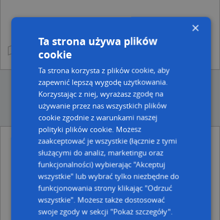
×
Ta strona używa plików
cookie
Ta strona korzysta z plików cookie, aby
zapewnić lepszą wygodę użytkowania.
Korzystając z niej, wyrażasz zgodę na
używanie przez nas wszystkich plików
cookie zgodnie z warunkami naszej
polityki plików cookie. Możesz
zaakceptować je wszystkie (łącznie z tymi
Ulice w pobliżu
służącymi do analiz, marketingu oraz
funkcjonalności) wybierając "Akceptuj
Nysa, Kowalska, Ulica (48-300)
Nysa, Królowej Jadwigi, Ulica (48-300)
wszystkie" lub wybrać tylko niezbędne do
Nysa, Siemiradzkiego Henryka, Ulica (48-300)
funkcjonowania strony klikając "Odrzuć
wszystkie". Możesz także dostosować
Najbliższe obszary kodów pocztowych
swoje zgody w sekcji "Pokaż szczegóły".
Kod pocztowy 48-303