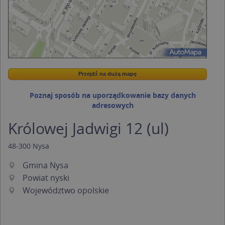
Przejdź na dużą mapę
Wstaw tę mapkę na swoją stronę
Przejdź na dużą mapę
Kreatorze map Targeo
Poznaj sposób na uporządkowanie bazy danych
adresowych
Królowej Jadwigi 12 (ul)
48-300
Nysa
Gmina Nysa
Powiat nyski
Województwo opolskie