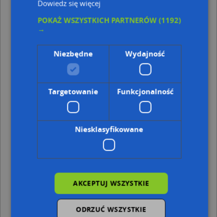
Dowiedz się więcej
Kod pocztowy 48-300
POKAŻ WSZYSTKICH PARTNERÓW
(1192)
Punkty w pobliżu
→
Praktyka Lekarska DR N.Med.Jerzy Miszkiewicz, ul.
Henryka Siemiradzkiego 1, 48-300 Nysa
Niezbędne
Wydajność
Epi Indywidualna Praktyka Pielęgniarska, Bolesława
Krzywoustego 12, 48-300 Nysa
Erste Bank Polska, Krzywoustego 7-9, 48-300 Nysa
Fontanna, Bracka 6-8, 48-300 Nysa
Targetowanie
Funkcjonalność
Adresy w pobliżu
Nysa, Królowej Jadwigi 10, Ulica (48-300)
(→ 15 m)
Niesklasyfikowane
Nysa, Kowalska 10A, Ulica (48-300)
(→ 15 m)
Nysa, Królowej Jadwigi 10A, Ulica (48-300)
(→ 15 m)
Nysa, Królowej Jadwigi 8A, Ulica (48-300)
(→ 15 m)
Nysa, Królowej Jadwigi 6B, Ulica (48-300)
(→ 16 m)
Nysa, Królowej Jadwigi 19, Ulica (48-300)
(→ 33 m)
Nysa, Królowej Jadwigi 14, Ulica (48-300)
(→ 40 m)
AKCEPTUJ WSZYSTKIE
Nysa, Królowej Jadwigi 9, Ulica (48-300)
(→ 53 m)
Nysa, Piastowska 20, Ulica (48-300)
(→ 58 m)
ODRZUĆ WSZYSTKIE
Nysa, Piastowska 24, Ulica (48-300)
(→ 89 m)