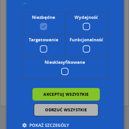
→
Punkty w pobliżu
Niezbędne
Wydajność
PPHU Hikotrans, Rynek Garncarski 10, 48-300 Nysa
Profiti Marcin Wykurz, ul. Karola Miarki 5, 48-300 Nysa
Adresy w pobliżu
Targetowanie
Funkcjonalność
Nysa, Królowej Jadwigi 22, Ulica (48-300)
(→ 14 m)
Nysa, Królowej Jadwigi 24, Ulica (48-300)
(→ 27 m)
Nysa, Królowej Jadwigi 26, Ulica (48-300)
(→ 37 m)
Niesklasyfikowane
Nysa, Królowej Jadwigi 14, Ulica (48-300)
(→ 38 m)
Nysa, Królowej Jadwigi 28, Ulica (48-300)
(→ 39 m)
Nysa, Piastowska 26B, Ulica (48-300)
(→ 41 m)
Nysa, Królowej Jadwigi 16, Ulica (48-300)
(→ 43 m)
Nysa, Królowej Jadwigi 18, Ulica (48-300)
(→ 47 m)
Nysa, Piastowska 26, Ulica (48-300)
(→ 52 m)
AKCEPTUJ WSZYSTKIE
Nysa, Piastowska 20, Ulica (48-300)
(→ 70 m)
ODRZUĆ WSZYSTKIE
POKAŻ SZCZEGÓŁY