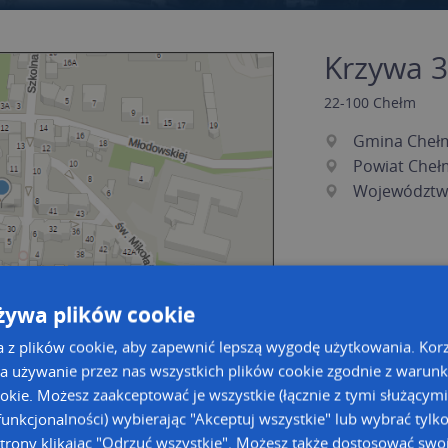
Krzywa 37
22-100
Chełm
Gmina Cheł
Powiat Cheł
Województwo
żywa plików cookie
a z plików cookie, aby zapewnić lepszą wygodę użytkowania. Korzy
a używanie przez nas wszystkich plików cookie zgodnie z warun
ookie. Możesz zaakceptować je wszystkie (łącznie z tymi służącymi
a dużą mapę
a dużą mapę
unkcjonalności) wybierając "Akceptuj wszystkie" lub wybrać tylk
acja tras dla Twojej branży
trony klikając "Odrzuć wszystkie". Możesz także dostosować swoj
Kreatorze map Targeo