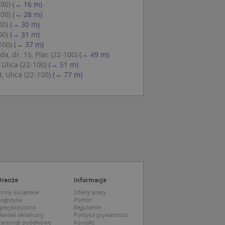
100)
(→ 16 m)
 Cookie-Script.com
100)
(→ 28 m)
ch zgody
00)
(→ 30 m)
eczne, aby baner
ie.
00)
(→ 31 m)
100)
(→ 37 m)
, dr. 15, Plac (22-100)
(→ 49 m)
Ulica (22-100)
(→ 51 m)
, Ulica (22-100)
(→ 77 m)
wywania
Opis
siąc
ytics do
mę Microsoft jako
awić za pomocą
niversal Analytics -
ie uważa się, że
ywanej usługi
soft, umożliwiając
zróżniania
 losowo
a. Jest on
tórego właścicielem
Branże
Informacje
ie i służy do
wiedzającego witrynę
sesji i kampanii na
irmy kurierskie
Oferty pracy
Logistyka
Pomoc
ck i zawiera
pecjalistyczna
Regulamin
ą analityki
wy korzysta z
andel detaliczny
Polityka prywatności
o pomocy
 użytkownik
Cateringi pudełkowe
Kontakt
edzających i
tryny.