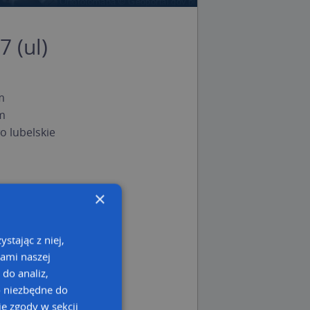
 (ul)
m
m
 lubelskie
×
stając z niej,
kami naszej
 do analiz,
o niezbędne do
e zgody w sekcji