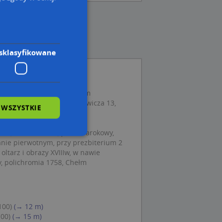
sklasyfikowane
st, Pijarska 5, 22-100 Chełm
okat, ul. Gabriela Narutowicza 13,
 WSZYSTKIE
 22-100 Chełm
łów, Wznies. 1763, poznobarokowy,
nie pierwotnym, przy prezbiterium 2
 oltarz i obrazy XVIIIw, w nawie
wane
y, polichromia 1758, Chełm
owanie użytkownika i
j.
100)
(→ 12 m)
100)
(→ 15 m)