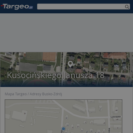
Kusocińskiego Janusza 18
Mapa Targeo
Adresy Busko-Zdrój