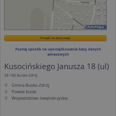
Przejdź na dużą mapę
Wstaw tę mapkę na swoją stronę
Przejdź na dużą mapę
Kreatorze map Targeo
Poznaj sposób na uporządkowanie bazy danych
adresowych
Kusocińskiego Janusza 18 (ul)
28-100
Busko-Zdrój
Gmina Busko-Zdrój
Powiat buski
Województwo świętokrzyskie