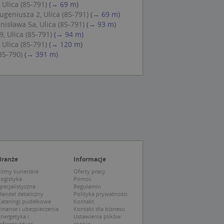
 Cookie-Script.com
Ulica (85-791)
(→ 69 m)
ch zgody
geniusza 2, Ulica (85-791)
(→ 69 m)
eczne, aby baner
ie.
nisława 5a, Ulica (85-791)
(→ 93 m)
, Ulica (85-791)
(→ 94 m)
Ulica (85-791)
(→ 120 m)
85-790)
(→ 391 m)
wywania
Opis
siąc
ytics do
mę Microsoft jako
awić za pomocą
niversal Analytics -
ie uważa się, że
ywanej usługi
soft, umożliwiając
zróżniania
 losowo
Branże
Informacje
a. Jest on
tórego właścicielem
ie i służy do
wiedzającego witrynę
irmy kurierskie
Oferty pracy
sesji i kampanii na
Logistyka
Pomoc
pecjalistyczna
Regulamin
ck i zawiera
andel detaliczny
Polityka prywatności
ą analityki
wy korzysta z
Cateringi pudełkowe
Kontakt
o pomocy
 użytkownik
inanse i ubezpieczenia
Kontakt dla biznesu
edzających i
tryny.
nergetyka i
Ustawienia plików
ie typu wzorzec, w
nfrastruktura
cookie