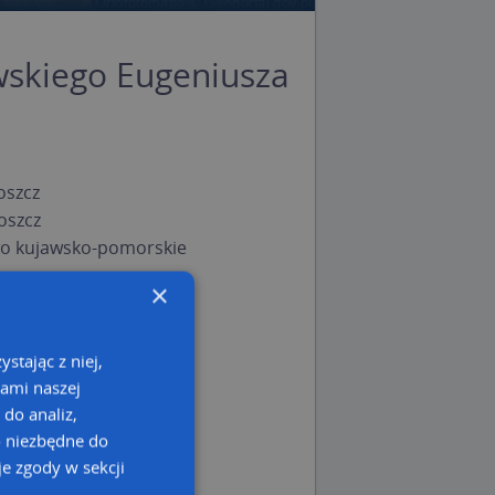
skiego Eugeniusza
oszcz
oszcz
o kujawsko-pomorskie
×
stając z niej,
kami naszej
 do analiz,
o niezbędne do
e zgody w sekcji