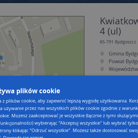
Kwiatkow
4 (ul)
85-791
Bydgoszcz
Gmina Bydg
Powiat Bydg
Województw
żywa plików cookie
a z plików cookie, aby zapewnić lepszą wygodę użytkowania. Korzy
a używanie przez nas wszystkich plików cookie zgodnie z warun
ookie. Możesz zaakceptować je wszystkie (łącznie z tymi służącymi
unkcjonalności) wybierając "Akceptuj wszystkie" lub wybrać tylk
a dużą mapę
a dużą mapę
trony klikając "Odrzuć wszystkie". Możesz także dostosować swoj
acja tras dla Twojej branży
".
Dowiedz się więcej
Kreatorze map Targeo