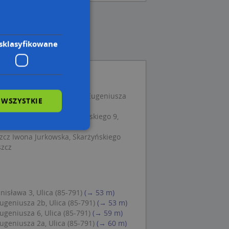
sklasyfikowane
Panas Janusz Panas, ul. Eugeniusza
 WSZYSTKIE
dgoszcz
i, ul. Stanisława Skarżyńskiego 9,
cz Iwona Jurkowska, Skarżyńskiego
szcz
wane
owanie użytkownika i
j.
nisława 3, Ulica (85-791)
(→ 53 m)
geniusza 2b, Ulica (85-791)
(→ 53 m)
geniusza 6, Ulica (85-791)
(→ 59 m)
geniusza 2a, Ulica (85-791)
(→ 60 m)