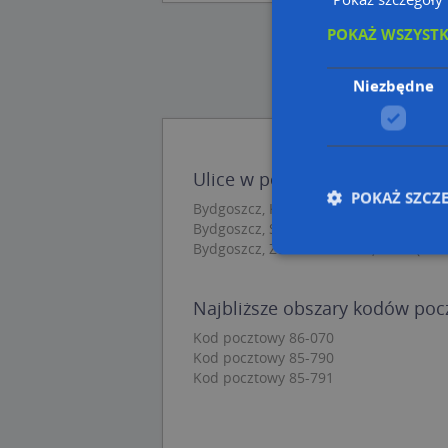
POKAŻ WSZYST
Niezbędne
Ulice w pobliżu
POKAŻ SZCZ
Bydgoszcz, Kwiatkowskiego Eugeniusza
Bydgoszcz, Skarżyńskiego Stanisława, 
Bydgoszcz, Zürna Edwarda, Ulica (85-
Nie
Najbliższe obszary kodów po
Niezbędne pliki cook
Kod pocztowy 86-070
zarządzanie kontem. 
Kod pocztowy 85-790
Kod pocztowy 85-791
Nazwa
APPSESSID