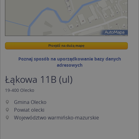
Przejdź na dużą mapę
Wstaw tę mapkę na swoją stronę
Przejdź na dużą mapę
Kreatorze map Targeo
Poznaj sposób na uporządkowanie bazy danych
adresowych
Łąkowa 11B (ul)
19-400
Olecko
Gmina Olecko
Powiat olecki
Województwo warmińsko-mazurskie