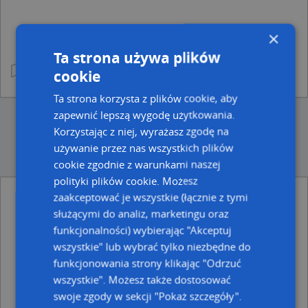
×
Ta strona używa plików
cookie
Ta strona korzysta z plików cookie, aby
zapewnić lepszą wygodę użytkowania.
Korzystając z niej, wyrażasz zgodę na
używanie przez nas wszystkich plików
cookie zgodnie z warunkami naszej
polityki plików cookie. Możesz
zaakceptować je wszystkie (łącznie z tymi
Ulice w pobliżu
służącymi do analiz, marketingu oraz
funkcjonalności) wybierając "Akceptuj
Olecko, Wiśniowa, Ulica (19-400)
Olecko, Rzeźnicka, Ulica (19-400)
wszystkie" lub wybrać tylko niezbędne do
Olecko, Łąkowa, Ulica (19-400)
funkcjonowania strony klikając "Odrzuć
wszystkie". Możesz także dostosować
Najbliższe obszary kodów pocztowych
swoje zgody w sekcji "Pokaż szczegóły".
Kod pocztowy 19-400