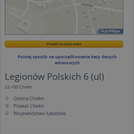
Przejdź na dużą mapę
Wstaw tę mapkę na swoją stronę
Przejdź na dużą mapę
Kreatorze map Targeo
Poznaj sposób na uporządkowanie bazy danych
adresowych
Legionów Polskich 6 (ul)
22-100
Chełm
Gmina Chełm
Powiat Chełm
Województwo lubelskie