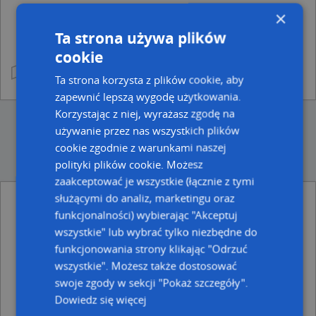
×
Ta strona używa plików
cookie
Ta strona korzysta z plików cookie, aby
zapewnić lepszą wygodę użytkowania.
Korzystając z niej, wyrażasz zgodę na
używanie przez nas wszystkich plików
cookie zgodnie z warunkami naszej
polityki plików cookie. Możesz
zaakceptować je wszystkie (łącznie z tymi
służącymi do analiz, marketingu oraz
funkcjonalności) wybierając "Akceptuj
Ulice w pobliżu
wszystkie" lub wybrać tylko niezbędne do
Chełm, Legionów Polskich, Ulica (22-100)
funkcjonowania strony klikając "Odrzuć
Chełm, Koszarowa, Ulica (22-100)
wszystkie". Możesz także dostosować
Chełm, Poprzeczna, Ulica (22-100)
swoje zgody w sekcji "Pokaż szczegóły".
Najbliższe obszary kodów pocztowych
Dowiedz się więcej
Kod pocztowy 22-100