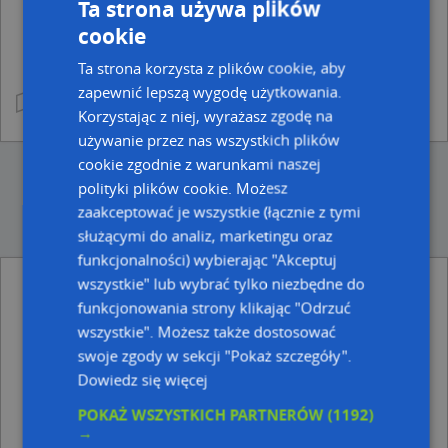
Ta strona używa plików
cookie
Ta strona korzysta z plików cookie, aby
zapewnić lepszą wygodę użytkowania.
Korzystając z niej, wyrażasz zgodę na
używanie przez nas wszystkich plików
cookie zgodnie z warunkami naszej
polityki plików cookie. Możesz
zaakceptować je wszystkie (łącznie z tymi
służącymi do analiz, marketingu oraz
funkcjonalności) wybierając "Akceptuj
wszystkie" lub wybrać tylko niezbędne do
Ulice w pobliżu
funkcjonowania strony klikając "Odrzuć
wszystkie". Możesz także dostosować
Stronno, Wrzosowa, Ulica (86-022)
swoje zgody w sekcji "Pokaż szczegóły".
Stronno, Leśna, Ulica (86-022)
Stronno, Rabatowa, Ulica (86-022)
Dowiedz się więcej
POKAŻ WSZYSTKICH PARTNERÓW
(1192)
Najbliższe obszary kodów pocztowych
→
Kod pocztowy 86-022