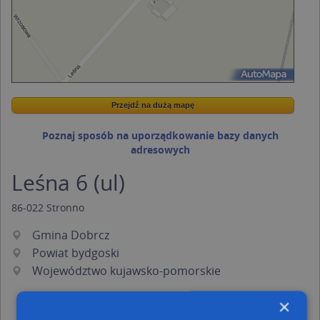
Przejdź na dużą mapę
Wstaw tę mapkę na swoją stronę
Przejdź na dużą mapę
Kreatorze map Targeo
Poznaj sposób na uporządkowanie bazy danych
adresowych
Leśna 6 (ul)
86-022
Stronno
Gmina Dobrcz
Powiat bydgoski
Województwo kujawsko-pomorskie
×