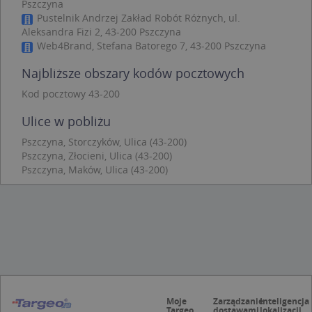
Pszczyna
Niezbędne
Wydajność
Targetowanie
Pustelnik Andrzej Zakład Robót Różnych, ul.
Aleksandra Fizi 2, 43-200 Pszczyna
Funkcjonalność
Niesklasyfikowane
Web4Brand, Stefana Batorego 7, 43-200 Pszczyna
Niezbędne pliki cookie umożliwiają korzystanie z
Najbliższe obszary kodów pocztowych
podstawowych funkcji strony internetowej, takich
jak logowanie użytkownika i zarządzanie kontem.
Kod pocztowy 43-200
Bez niezbędnych plików cookie nie można
prawidłowo korzystać ze strony internetowej.
Ulice w pobliżu
Provider
/
Okres
Nazwa
Opi
Domena
przechowywania
Pszczyna, Storczyków, Ulica (43-200)
Pszczyna, Złocieni, Ulica (43-200)
APPSESSID
.targeo.pl
Sesja
Pszczyna, Maków, Ulica (43-200)
CookieScriptConsent
1 rok 1 miesiąc
Ten
CookieScript
jes
.targeo.pl
prz
Coo
Scr
zap
pre
dot
zg
uży
pli
to 
aby
Moje
Zarządzanie
Inteligencja
coo
Targeo
dostawami
lokalizacji