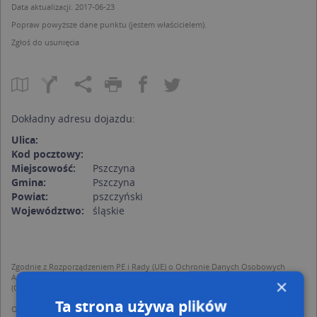
Data aktualizacji: 2017-06-23
Popraw powyższe dane punktu (jestem właścicielem).
Zgłoś do usunięcia
Dokładny adresu dojazdu:
Ulica:
Kod pocztowy:
Miejscowość:
Pszczyna
Gmina:
Pszczyna
Powiat:
pszczyński
Województwo:
śląskie
Zgodnie z Rozporządzeniem PE i Rady (UE) o Ochronie Danych Osobowych
Administratorem (RODO), administratorem danych jest AutoMapa sp. z o.o.
×
(Operator) z siedzibą w Warszawie przy ulicy Domaniewskiej 37.
Ta strona używa plików
Operator przetwarza dane osobowe w celu: