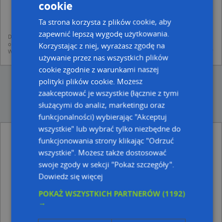
dodania ich do bazy Targeo oraz publikacji w wyszukiwarce firm i na
cookie
mapach (art. 6 ust. 1 lit. f RODO)
udostępniania danych o firmach partnerom biznesowym operatora (art.
Ta strona korzysta z plików cookie, aby
6 ust. 1 lit. f RODO)
zapewnić lepszą wygodę użytkowania.
Dane pochodzą z publicznych baz CEIDG, GUS, REGON, z firmowych stron www
oraz od podmiotów zewnętrznych.
Korzystając z niej, wyrażasz zgodę na
Więcej informacji dot. RODO:
http://regulamin.automapa.pl/odo_przetwarzanie/
używanie przez nas wszystkich plików
cookie zgodnie z warunkami naszej
polityki plików cookie. Możesz
zaakceptować je wszystkie (łącznie z tymi
służącymi do analiz, marketingu oraz
funkcjonalności) wybierając "Akceptuj
wszystkie" lub wybrać tylko niezbędne do
Leszek Margielewski Lubrina 92-318 Łódź
funkcjonowania strony klikając "Odrzuć
Piłsudskiego Józefa Marsz.Al.141 - inne
wszystkie". Możesz także dostosować
Przemysł, Firmy w pobliżu
swoje zgody w sekcji "Pokaż szczegóły".
Trafostacja, Korczaka Janusza, 43-200 Pszczyna
Dowiedz się więcej
Rudzki Marek Rudzki Geodezja, Narcyzów 44, 43-200
Pszczyna
POKAŻ WSZYSTKICH PARTNERÓW
(1192)
Dzida Stanisław, ul. Katowicka 21, 43-200 Pszczyna
→
Komarek Stanisław Zakład Elektro-Instalacyjny,
Parkowa 18, 43-200 Pszczyna