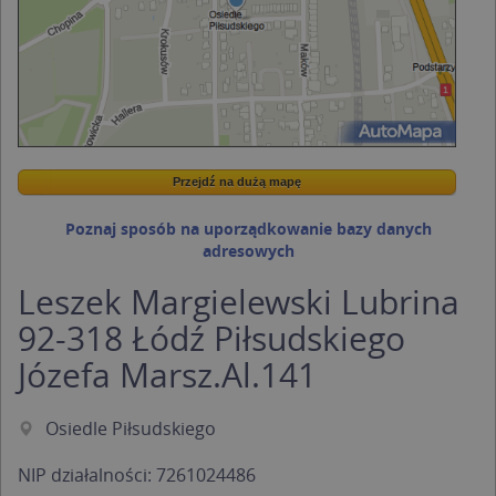
Przejdź na dużą mapę
Wstaw tę mapkę na swoją stronę
Przejdź na dużą mapę
Kreatorze map Targeo
Poznaj sposób na uporządkowanie bazy danych
adresowych
Leszek Margielewski Lubrina
92-318 Łódź Piłsudskiego
Józefa Marsz.Al.141
Osiedle Piłsudskiego
NIP działalności: 7261024486