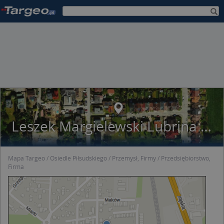
Leszek Margielewski Lubrina 92-318 Łódź Piłsudskiego Józefa Marsz.Al.141
Mapa Targeo
Osiedle Piłsudskiego
Przemysł, Firmy
Przedsiębiorstwo,
Firma