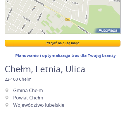
Przejdź na dużą mapę
Wstaw tę mapkę na swoją stronę
Przejdź na dużą mapę
Kreatorze map Targeo
Planowanie i optymalizacja tras dla Twojej branży
Chełm, Letnia, Ulica
22-100
Chełm
Gmina Chełm
Powiat Chełm
Województwo lubelskie