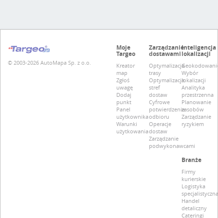
Moje
Zarządzanie
Inteligencja
Targeo
dostawami
lokalizacji
© 2003-2026 AutoMapa Sp. z o.o.
Kreator
Optymalizacja
Geokodowani
map
trasy
Wybór
Zgłoś
Optymalizacja
lokalizacji
uwagę
stref
Analityka
Dodaj
dostaw
przestrzenna
punkt
Cyfrowe
Planowanie
Panel
potwierdzenie
zasobów
użytkownika
odbioru
Zarządzanie
Warunki
Operacje
ryzykiem
użytkowania
dostaw
Zarządzanie
podwykonawcami
Branże
Firmy
kurierskie
Logistyka
specjalistyczn
Handel
detaliczny
Cateringi