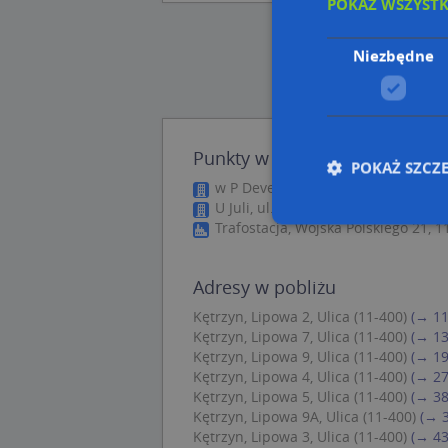
POKAŻ WSZYST
Niezbędne
Punkty w pobliżu
POKAŻ SZCZ
w P Development, Króla Bolesława 
U Juli, ul. Władysława Jagiełły 1, 1
Trafostacja, Wojska Polskiego 21, 1
Nie
Adresy w pobliżu
Niezbędne pliki cook
Kętrzyn, Lipowa 2, Ulica (11-400)
(→ 11
zarządzanie kontem. 
Kętrzyn, Lipowa 7, Ulica (11-400)
(→ 13
Kętrzyn, Lipowa 9, Ulica (11-400)
(→ 19
Nazwa
Kętrzyn, Lipowa 4, Ulica (11-400)
(→ 27
APPSESSID
Kętrzyn, Lipowa 5, Ulica (11-400)
(→ 38
Kętrzyn, Lipowa 9A, Ulica (11-400)
(→ 
CookieScriptConse
Kętrzyn, Lipowa 3, Ulica (11-400)
(→ 43