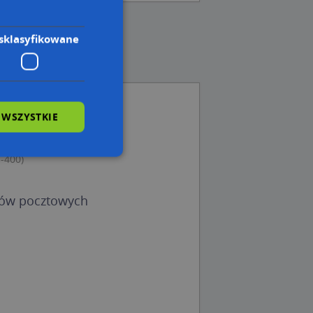
sklasyfikowane
 WSZYSTKIE
obrego, Ulica (11-400)
1-400)
1-400)
wane
dów pocztowych
owanie użytkownika i
j.
 Cookie-Script.com
ch zgody