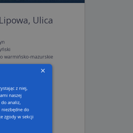
Lipowa, Ulica
yn
yński
o warmińsko-mazurskie
×
stając z niej,
kami naszej
 do analiz,
o niezbędne do
e zgody w sekcji