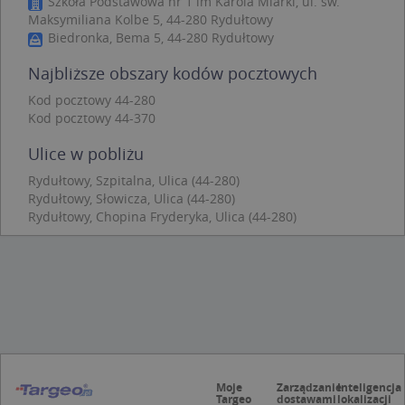
Szkoła Podstawowa nr 1 im Karola Miarki, ul. św.
Niezbędne
Wydajność
Targetowanie
Maksymiliana Kolbe 5, 44-280 Rydułtowy
Biedronka, Bema 5, 44-280 Rydułtowy
Funkcjonalność
Niesklasyfikowane
Najbliższe obszary kodów pocztowych
Niezbędne pliki cookie umożliwiają korzystanie z
podstawowych funkcji strony internetowej, takich
Kod pocztowy 44-280
jak logowanie użytkownika i zarządzanie kontem.
Kod pocztowy 44-370
Bez niezbędnych plików cookie nie można
prawidłowo korzystać ze strony internetowej.
Ulice w pobliżu
Provider
/
Okres
Nazwa
Opi
Domena
przechowywania
Rydułtowy, Szpitalna, Ulica (44-280)
Rydułtowy, Słowicza, Ulica (44-280)
APPSESSID
.targeo.pl
Sesja
Rydułtowy, Chopina Fryderyka, Ulica (44-280)
CookieScriptConsent
1 rok 1 miesiąc
Ten
CookieScript
jes
.targeo.pl
prz
Coo
Scr
zap
pre
dot
zg
uży
pli
to 
aby
Moje
Zarządzanie
Inteligencja
coo
Targeo
dostawami
lokalizacji
Scr