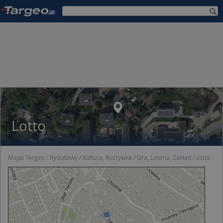
Lotto
Mapa Targeo
Rydułtowy
Kultura, Rozrywka
Gra, Loteria, Zakład
Lotto