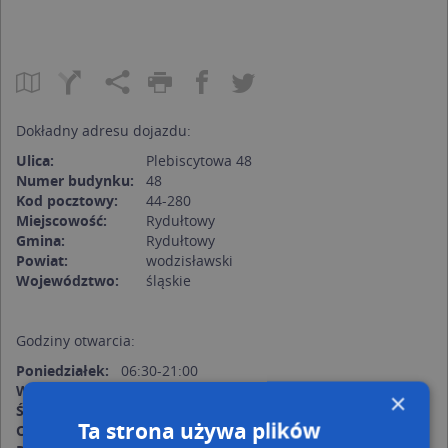
Dokładny adresu dojazdu:
Ulica:
Plebiscytowa 48
Numer budynku:
48
Kod pocztowy:
44-280
Miejscowość:
Rydułtowy
Gmina:
Rydułtowy
Powiat:
wodzisławski
Województwo:
śląskie
Godziny otwarcia:
Poniedziałek:
06:30-21:00
Wtorek:
06:30-21:00
×
Środa:
06:30-21:00
Ta strona używa plików
Czwartek:
06:30-21:00