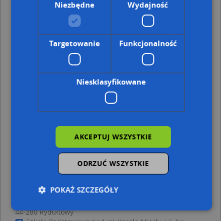
Niezbędne
Wydajność
Plac zabaw, Ogródek, Chopina Fryderyka 7, 44-280
Rydułtowy
Lotto, Ofiar Terroru 72A, 44-280 Rydułtowy
Targetowanie
Funkcjonalność
Adresy w pobliżu
Rydułtowy, Szpitalna 46, Ulica (44-280)
(→ 8 m)
Rydułtowy, Plebiscytowa 46, Ulica (44-280)
(→ 8 m)
Rydułtowy, Szpitalna 6, Ulica (44-280)
(→ 30 m)
Niesklasyfikowane
Rydułtowy, Szpitalna 10, Ulica (44-280)
(→ 44 m)
Rydułtowy, Plebiscytowa 40, Ulica (44-280)
(→ 51 m)
Rydułtowy, Plebiscytowa 44, Ulica (44-280)
(→ 54 m)
Rydułtowy, Plebiscytowa 38, Ulica (44-280)
(→ 67 m)
Rydułtowy, Szpitalna 4, Ulica (44-280)
(→ 83 m)
AKCEPTUJ WSZYSTKIE
Rydułtowy, Plebiscytowa 36, Ulica (44-280)
(→ 102 m)
Rydułtowy, Chopina Fryderyka 15, Ulica (44-280)
(→ 168
m)
ODRZUĆ WSZYSTKIE
Lotto - inne punkty w pobliżu
POKAŻ SZCZEGÓŁY
Watoła Sławomir Zakład Optyczny, Plebiscytowa 15,
44-280 Rydułtowy