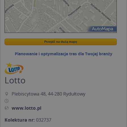
Przejdź na dużą mapę
Wstaw tę mapkę na swoją stronę
Przejdź na dużą mapę
Kreatorze map Targeo
Planowanie i optymalizacja tras dla Twojej branży
Lotto
Plebiscytowa 48, 44-280 Rydułtowy
www.lotto.pl
Kolektura nr:
032737