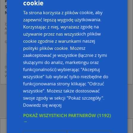
Piątek:
06:30-21:00
cookie
Sobota:
06:30-21:00
Ta strona korzysta z plików cookie, aby
Niedziela:
nieczynne
zapewnić lepszą wygodę użytkowania.
Zgodnie z Rozporządzeniem PE i Rady (UE) o Ochronie Danych Osobowych
Korzystając z niej, wyrażasz zgodę na
Administratorem (RODO), administratorem danych jest AutoMapa sp. z o.o.
(Operator) z siedzibą w Warszawie przy ulicy Domaniewskiej 37.
używanie przez nas wszystkich plików
cookie zgodnie z warunkami naszej
Operator przetwarza dane osobowe w celu:
dodania ich do bazy Targeo oraz publikacji w wyszukiwarce firm i na
polityki plików cookie. Możesz
mapach (art. 6 ust. 1 lit. f RODO)
zaakceptować je wszystkie (łącznie z tymi
udostępniania danych o firmach partnerom biznesowym operatora (art.
6 ust. 1 lit. f RODO)
służącymi do analiz, marketingu oraz
Dane pochodzą z publicznych baz CEIDG, GUS, REGON, z firmowych stron www
funkcjonalności) wybierając "Akceptuj
oraz od podmiotów zewnętrznych.
wszystkie" lub wybrać tylko niezbędne do
Więcej informacji dot. RODO:
http://regulamin.automapa.pl/odo_przetwarzanie/
funkcjonowania strony klikając "Odrzuć
wszystkie". Możesz także dostosować
swoje zgody w sekcji "Pokaż szczegóły".
Dowiedz się więcej
POKAŻ WSZYSTKICH PARTNERÓW
(1192)
→
Lotto - inne Kultura, Rozrywka w pobliżu