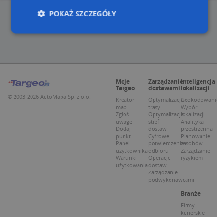
POKAŻ SZCZEGÓŁY
Niezbędne
Wydajność
Targetowanie
Funkcjonalność
Niesklasyfikowane
Moje
Zarządzanie
Inteligencja
Niezbędne pliki cookie umożliwiają korzystanie z
Targeo
dostawami
lokalizacji
podstawowych funkcji strony internetowej, takich
© 2003-2026 AutoMapa Sp. z o.o.
Kreator
Optymalizacja
Geokodowani
jak logowanie użytkownika i zarządzanie kontem.
map
trasy
Wybór
Bez niezbędnych plików cookie nie można
Zgłoś
Optymalizacja
lokalizacji
prawidłowo korzystać ze strony internetowej.
uwagę
stref
Analityka
Dodaj
dostaw
przestrzenna
Provider
/
Okres
Nazwa
Opi
punkt
Cyfrowe
Planowanie
Domena
przechowywania
Panel
potwierdzenie
zasobów
użytkownika
odbioru
Zarządzanie
APPSESSID
.targeo.pl
Sesja
Warunki
Operacje
ryzykiem
użytkowania
dostaw
CookieScriptConsent
1 rok 1 miesiąc
Ten
CookieScript
Zarządzanie
jes
.targeo.pl
podwykonawcami
prz
Coo
Branże
Scr
zap
Firmy
pre
kurierskie
dot