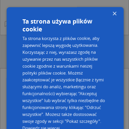
×
Ta strona używa plików
cookie
Ta strona korzysta z plików cookie, aby
zapewnić lepszą wygodę użytkowania.
Korzystając z niej, wyrażasz zgodę na
używanie przez nas wszystkich plików
cookie zgodnie z warunkami naszej
polityki plików cookie. Możesz
zaakceptować je wszystkie (łącznie z tymi
Ulice w pobliżu
służącymi do analiz, marketingu oraz
Chełm, Narutowicza Gabriela, Ulica (22-100)
funkcjonalności) wybierając "Akceptuj
Chełm, Strażacka, Ulica (22-100)
wszystkie" lub wybrać tylko niezbędne do
Chełm, Orlicz-Dreszera Gustawa, gen., Ulica (22-100)
funkcjonowania strony klikając "Odrzuć
Najbliższe obszary kodów pocztowych
wszystkie". Możesz także dostosować
swoje zgody w sekcji "Pokaż szczegóły".
Kod pocztowy 22-100
Dowiedz się więcej
Kod pocztowy 22-102