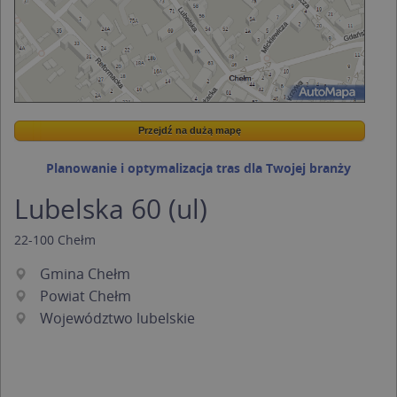
Przejdź na dużą mapę
Wstaw tę mapkę na swoją stronę
Przejdź na dużą mapę
Kreatorze map Targeo
Planowanie i optymalizacja tras dla Twojej branży
Lubelska 60 (ul)
22-100
Chełm
Gmina Chełm
Powiat Chełm
Województwo lubelskie