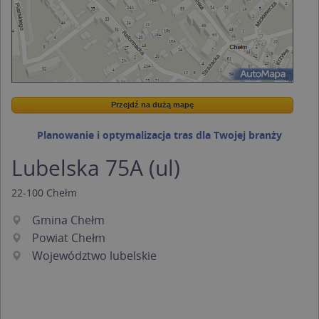
Przejdź na dużą mapę
Wstaw tę mapkę na swoją stronę
Przejdź na dużą mapę
Kreatorze map Targeo
Planowanie i optymalizacja tras dla Twojej branży
Lubelska 75A (ul)
22-100
Chełm
Gmina Chełm
Powiat Chełm
Województwo lubelskie