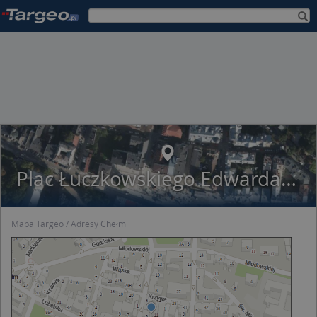
Plac Łuczkowskiego Edwarda, dr. 9A
Mapa Targeo
Adresy Chełm