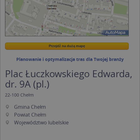
Przejdź na dużą mapę
Wstaw tę mapkę na swoją stronę
Przejdź na dużą mapę
Kreatorze map Targeo
Planowanie i optymalizacja tras dla Twojej branży
Plac Łuczkowskiego Edwarda,
dr. 9A (pl.)
22-100
Chełm
Gmina Chełm
Powiat Chełm
Województwo lubelskie