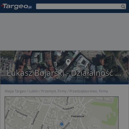
Łukasz Bojarski - Działalność Gospodarcza
Mapa Targeo
Lublin
Przemysł, Firmy
Przedsiębiorstwo, Firma