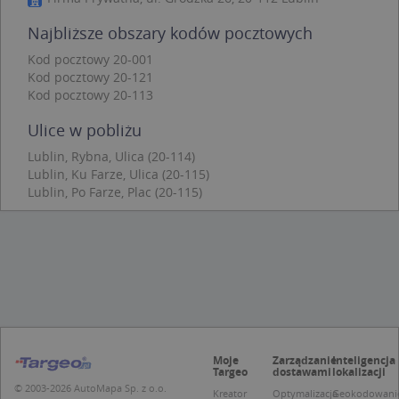
Niezbędne
Wydajność
Targetowanie
Najbliższe obszary kodów pocztowych
Funkcjonalność
Niesklasyfikowane
Kod pocztowy 20-001
Niezbędne pliki cookie umożliwiają korzystanie z
Kod pocztowy 20-121
podstawowych funkcji strony internetowej, takich
jak logowanie użytkownika i zarządzanie kontem.
Kod pocztowy 20-113
Bez niezbędnych plików cookie nie można
prawidłowo korzystać ze strony internetowej.
Ulice w pobliżu
Provider
/
Okres
Lublin, Rybna, Ulica (20-114)
Nazwa
Opi
Domena
przechowywania
Lublin, Ku Farze, Ulica (20-115)
APPSESSID
.targeo.pl
Sesja
Lublin, Po Farze, Plac (20-115)
CookieScriptConsent
1 rok 1 miesiąc
Ten
CookieScript
jes
.targeo.pl
prz
Coo
Scr
zap
pre
dot
zg
uży
pli
to 
Moje
Zarządzanie
Inteligencja
aby
Targeo
dostawami
lokalizacji
coo
© 2003-2026 AutoMapa Sp. z o.o.
Scr
Kreator
Optymalizacja
Geokodowani