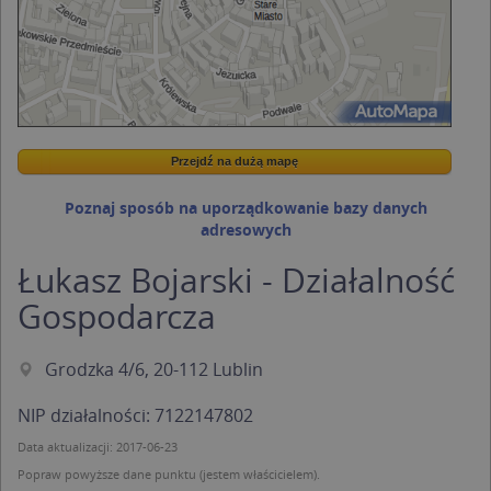
Przejdź na dużą mapę
Wstaw tę mapkę na swoją stronę
Przejdź na dużą mapę
Kreatorze map Targeo
Poznaj sposób na uporządkowanie bazy danych
adresowych
Łukasz Bojarski - Działalność
Gospodarcza
Grodzka 4/6, 20-112 Lublin
NIP działalności: 7122147802
Data aktualizacji: 2017-06-23
Popraw powyższe dane punktu (jestem właścicielem).