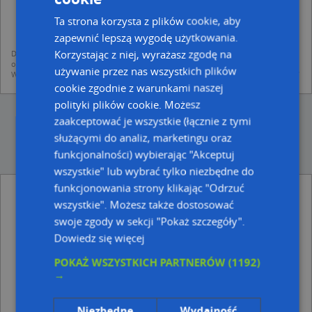
dodania ich do bazy Targeo oraz publikacji w wyszukiwarce firm i na
mapach (art. 6 ust. 1 lit. f RODO)
Ta strona korzysta z plików cookie, aby
udostępniania danych o firmach partnerom biznesowym operatora (art.
zapewnić lepszą wygodę użytkowania.
6 ust. 1 lit. f RODO)
Korzystając z niej, wyrażasz zgodę na
Dane pochodzą z publicznych baz CEIDG, GUS, REGON, z firmowych stron www
oraz od podmiotów zewnętrznych.
używanie przez nas wszystkich plików
Więcej informacji dot. RODO:
http://regulamin.automapa.pl/odo_przetwarzanie/
cookie zgodnie z warunkami naszej
polityki plików cookie. Możesz
zaakceptować je wszystkie (łącznie z tymi
służącymi do analiz, marketingu oraz
funkcjonalności) wybierając "Akceptuj
wszystkie" lub wybrać tylko niezbędne do
funkcjonowania strony klikając "Odrzuć
Łukasz Bojarski - Działalność Gospodarcza -
wszystkie". Możesz także dostosować
inne Przemysł, Firmy w pobliżu
swoje zgody w sekcji "Pokaż szczegóły".
Trafostacja, Furmańska 5, 20-122 Lublin
Dowiedz się więcej
Meritum Lubelska Grupa Doradcza, Rynek 7, 20-111
Lublin
POKAŻ WSZYSTKICH PARTNERÓW
(1192)
Przedsiębiorstwo Wielobranżowe Consulting B B,
→
Rybna 9, 20-114 Lublin
Kupiec Marcin Pakulski-Modrzejewski, ul. Rynek 19,
Niezbędne
Wydajność