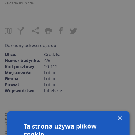
Zgłoś do usunięcia
Dokładny adresu dojazdu:
Ulica:
Grodzka
Numer budynku:
4/6
Kod pocztowy:
20-112
Miejscowość:
Lublin
Gmina:
Lublin
Powiat:
Lublin
Województwo:
lubelskie
Zgodnie z Rozporządzeniem PE i Rady (UE) o Ochronie Danych Osobowych
×
Administratorem (RODO), administratorem danych jest AutoMapa sp. z o.o.
(Operator) z siedzibą w Warszawie przy ulicy Domaniewskiej 37.
Ta strona używa plików
cookie
Operator przetwarza dane osobowe w celu: