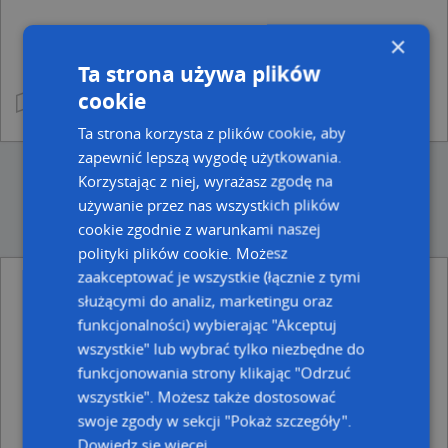
×
Ta strona używa plików
cookie
Ta strona korzysta z plików cookie, aby
zapewnić lepszą wygodę użytkowania.
Korzystając z niej, wyrażasz zgodę na
używanie przez nas wszystkich plików
cookie zgodnie z warunkami naszej
polityki plików cookie. Możesz
zaakceptować je wszystkie (łącznie z tymi
służącymi do analiz, marketingu oraz
Ulice w pobliżu
funkcjonalności) wybierając "Akceptuj
Przemyśl, Kresowian, Rondo (37-700)
wszystkie" lub wybrać tylko niezbędne do
Przemyśl, Harcerska, Ulica (37-700)
funkcjonowania strony klikając "Odrzuć
Przemyśl, Zielińskiego Zygmunta, Ulica (37-700)
wszystkie". Możesz także dostosować
Najbliższe obszary kodów pocztowych
swoje zgody w sekcji "Pokaż szczegóły".
Dowiedz się więcej
Kod pocztowy 37-700