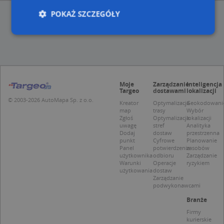
POKAŻ SZCZEGÓŁY
Niezbędne
Wydajność
Targetowanie
Funkcjonalność
Niesklasyfikowane
Moje
Zarządzanie
Inteligencja
Niezbędne pliki cookie umożliwiają korzystanie z
Targeo
dostawami
lokalizacji
podstawowych funkcji strony internetowej, takich
© 2003-2026 AutoMapa Sp. z o.o.
Kreator
Optymalizacja
Geokodowani
jak logowanie użytkownika i zarządzanie kontem.
map
trasy
Wybór
Bez niezbędnych plików cookie nie można
Zgłoś
Optymalizacja
lokalizacji
prawidłowo korzystać ze strony internetowej.
uwagę
stref
Analityka
Dodaj
dostaw
przestrzenna
Provider
/
Okres
Nazwa
Opi
punkt
Cyfrowe
Planowanie
Domena
przechowywania
Panel
potwierdzenie
zasobów
użytkownika
odbioru
Zarządzanie
APPSESSID
.targeo.pl
Sesja
Warunki
Operacje
ryzykiem
użytkowania
dostaw
CookieScriptConsent
1 rok 1 miesiąc
Ten
CookieScript
Zarządzanie
jes
.targeo.pl
podwykonawcami
prz
Coo
Branże
Scr
zap
Firmy
pre
kurierskie
dot