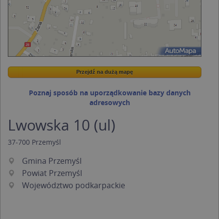
Przejdź na dużą mapę
Wstaw tę mapkę na swoją stronę
Przejdź na dużą mapę
Kreatorze map Targeo
Poznaj sposób na uporządkowanie bazy danych
adresowych
Lwowska 10 (ul)
37-700
Przemyśl
Gmina Przemyśl
Powiat Przemyśl
Województwo podkarpackie