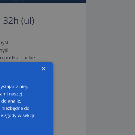
32h (ul)
myśl
myśl
o podkarpackie
×
stając z niej,
kami naszej
 do analiz,
o niezbędne do
e zgody w sekcji