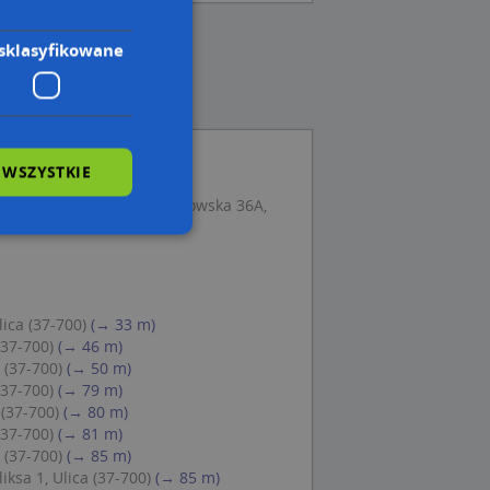
sklasyfikowane
 WSZYSTKIE
o Usługowe Bingo, ul. Lwowska 36A,
wane
owanie użytkownika i
ica (37-700)
(→ 33 m)
j.
(37-700)
(→ 46 m)
 (37-700)
(→ 50 m)
(37-700)
(→ 79 m)
 (37-700)
(→ 80 m)
(37-700)
(→ 81 m)
 Cookie-Script.com
 (37-700)
(→ 85 m)
ch zgody
ksa 1, Ulica (37-700)
(→ 85 m)
eczne, aby baner