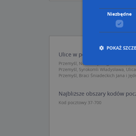
Niezbędne
POKAŻ SZCZ
Ulice w pobliżu
Przemyśl, Nowowiejskiego Feliksa, Ulic
Przemyśl, Syrokomli Władysława, Ulica
Przemyśl, Braci Śniadeckich Jana i Jędr
Nie
Niezbędne pliki cook
Najbliższe obszary kodów po
zarządzanie kontem. 
Kod pocztowy 37-700
Nazwa
APPSESSID
CookieScriptConse