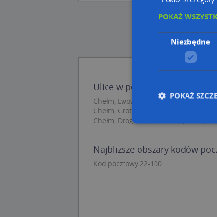
POKAŻ WSZYST
Niezbędne
Ulice w pobliżu
POKAŻ SZCZ
Chełm, Lwowska B, Ulica (22-100)
Chełm, Grota-Roweckiego Stefana, gen.
Chełm, Droga Męczenników, Ulica (22-
Nie
Najbliższe obszary kodów po
Niezbędne pliki cook
Kod pocztowy 22-100
zarządzanie kontem. 
Nazwa
APPSESSID