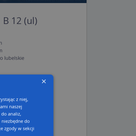
B 12 (ul)
m
m
 lubelskie
×
stając z niej,
kami naszej
 do analiz,
o niezbędne do
e zgody w sekcji