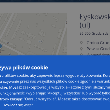
Łyskowsk
(ul)
86-300
Grudziądz
Gmina Grud
Powiat Grud
Województw
żywa plików cookie
a z plików cookie, aby zapewnić lepszą wygodę użytkowania. Korzy
a używanie przez nas wszystkich plików cookie zgodnie z warun
ookie. Możesz zaakceptować je wszystkie (łącznie z tymi służącymi
unkcjonalności) wybierając "Akceptuj wszystkie" lub wybrać tylk
a dużą mapę
a dużą mapę
trony klikając "Odrzuć wszystkie". Możesz także dostosować swoj
".
Dowiedz się więcej
owanie bazy danych adresowych
Kreatorze map Targeo