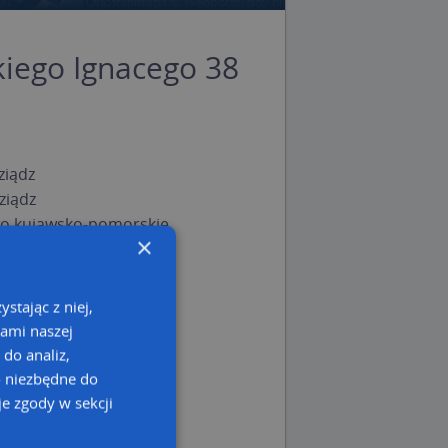
iego Ignacego 38
ziądz
ziądz
o kujawsko-pomorskie
×
stając z niej,
kami naszej
 do analiz,
o niezbędne do
e zgody w sekcji