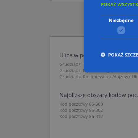
POKAŻ WSZYST
Niezbędne
POKAŻ SZCZ
Ulice w pobliżu
Grudziądz, Towarzystwa Jaszczurczego,
Grudziądz, Dąbrowskiego, Ulica (86-30
Grudziądz, Ruchniewicza Alojzego, Uli
Nie
Najbliższe obszary kodów po
Niezbędne pliki cook
zarządzanie kontem. 
Kod pocztowy 86-300
Kod pocztowy 86-302
Nazwa
Kod pocztowy 86-312
APPSESSID
CookieScriptConse