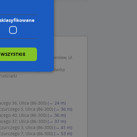
sklasyfikowane
 WSZYSTKIE
 Klaudia - Pogorzelski Wiesław, ul.
dziądz
trakt Radca Prawny, ul. Ludwika
rudziądz
wane
owanie użytkownika i
j.
cego 36, Ulica (86-300)
(→ 24 m)
zurczego 5, Ulica (86-300)
(→ 36 m)
cego 40, Ulica (86-300)
(→ 36 m)
cego 37, Ulica (86-300)
(→ 37 m)
zurczego 3, Ulica (86-300)
(→ 41 m)
 Cookie-Script.com
zurczego 7, Ulica (86-300)
(→ 53 m)
ch zgody