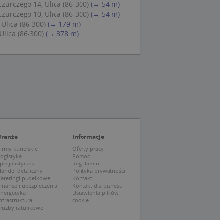
zurczego 14, Ulica (86-300)
(→ 54 m)
eczne, aby baner
ie.
zurczego 10, Ulica (86-300)
(→ 54 m)
Ulica (86-300)
(→ 179 m)
Ulica (86-300)
(→ 378 m)
wywania
Opis
siąc
ytics do
mę Microsoft jako
awić za pomocą
niversal Analytics -
ie uważa się, że
ywanej usługi
soft, umożliwiając
zróżniania
Branże
Informacje
 losowo
irmy kurierskie
Oferty pracy
a. Jest on
tórego właścicielem
Logistyka
Pomoc
ie i służy do
wiedzającego witrynę
sesji i kampanii na
pecjalistyczna
Regulamin
andel detaliczny
Polityka prywatności
Cateringi pudełkowe
Kontakt
ck i zawiera
ą analityki
wy korzysta z
inanse i ubezpieczenia
Kontakt dla biznesu
o pomocy
 użytkownik
nergetyka i
Ustawienia plików
edzających i
tryny.
nfrastruktura
cookie
ie typu wzorzec, w
Służby ratunkowe
ria cyfr i liter, co
mę Microsoft jako
tawiającej plik