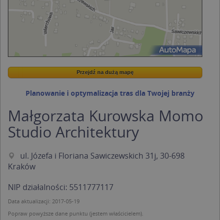
Przejdź na dużą mapę
Wstaw tę mapkę na swoją stronę
Przejdź na dużą mapę
Kreatorze map Targeo
Planowanie i optymalizacja tras dla Twojej branży
Małgorzata Kurowska Momo
Studio Architektury
ul. Józefa i Floriana Sawiczewskich 31j, 30-698
Kraków
NIP działalności: 5511777117
Data aktualizacji: 2017-05-19
Popraw powyższe dane punktu (jestem właścicielem).