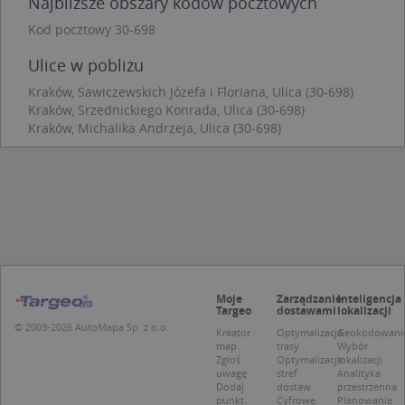
Najbliższe obszary kodów pocztowych
Kod pocztowy 30-698
Niezbędne pliki cookie umożliwiają korzystanie z
podstawowych funkcji strony internetowej, takich
jak logowanie użytkownika i zarządzanie kontem.
Ulice w pobliżu
Bez niezbędnych plików cookie nie można
prawidłowo korzystać ze strony internetowej.
Kraków, Sawiczewskich Józefa i Floriana, Ulica (30-698)
Kraków, Srzednickiego Konrada, Ulica (30-698)
Provider
/
Okres
Nazwa
Opi
Kraków, Michalika Andrzeja, Ulica (30-698)
Domena
przechowywania
APPSESSID
.targeo.pl
Sesja
CookieScriptConsent
1 rok 1 miesiąc
Ten
CookieScript
jes
.targeo.pl
prz
Coo
Scr
zap
pre
dot
zg
uży
Moje
Zarządzanie
Inteligencja
Targeo
dostawami
lokalizacji
pli
to 
© 2003-2026 AutoMapa Sp. z o.o.
Kreator
Optymalizacja
Geokodowani
aby
map
trasy
Wybór
coo
Zgłoś
Optymalizacja
lokalizacji
Scr
uwagę
stref
Analityka
dzi
pop
Dodaj
dostaw
przestrzenna
punkt
Cyfrowe
Planowanie