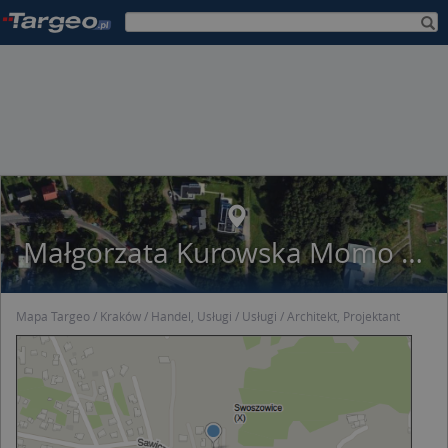
Małgorzata Kurowska Momo Studio Architektury
Mapa Targeo
Kraków
Handel, Usługi
Usługi
Architekt, Projektant