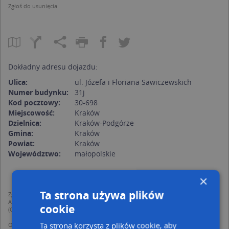
Zgłoś do usunięcia
Dokładny adresu dojazdu:
Ulica:
ul. Józefa i Floriana Sawiczewskich
Numer budynku:
31j
Kod pocztowy:
30-698
Miejscowość:
Kraków
Dzielnica:
Kraków-Podgórze
Gmina:
Kraków
Powiat:
Kraków
Województwo:
małopolskie
×
Ta strona używa plików
Zgodnie z Rozporządzeniem PE i Rady (UE) o Ochronie Danych Osobowych
Administratorem (RODO), administratorem danych jest AutoMapa sp. z o.o.
cookie
(Operator) z siedzibą w Warszawie przy ulicy Domaniewskiej 37.
Ta strona korzysta z plików cookie, aby
Operator przetwarza dane osobowe w celu: