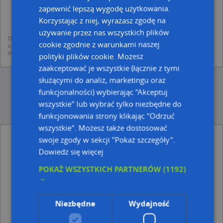
dodania ich do bazy Targeo oraz publikacji w wyszukiwarce firm i na
zapewnić lepszą wygodę użytkowania.
mapach (art. 6 ust. 1 lit. f RODO)
udostępniania danych o firmach partnerom biznesowym operatora (art.
Korzystając z niej, wyrażasz zgodę na
6 ust. 1 lit. f RODO)
używanie przez nas wszystkich plików
Dane pochodzą z publicznych baz CEIDG, GUS, REGON, z firmowych stron www
cookie zgodnie z warunkami naszej
oraz od podmiotów zewnętrznych.
Więcej informacji dot. RODO:
http://regulamin.automapa.pl/odo_przetwarzanie/
polityki plików cookie. Możesz
zaakceptować je wszystkie (łącznie z tymi
służącymi do analiz, marketingu oraz
funkcjonalności) wybierając "Akceptuj
wszystkie" lub wybrać tylko niezbędne do
funkcjonowania strony klikając "Odrzuć
wszystkie". Możesz także dostosować
swoje zgody w sekcji "Pokaż szczegóły".
Adresy w pobliżu
Dowiedz się więcej
Kraków, Sawiczewskich Józefa i Floriana 31j, Ulica (30-698)
POKAŻ WSZYSTKICH PARTNERÓW
(1192)
(→ 14 m)
→
Kraków, Sawiczewskich Józefa i Floriana 31a, Ulica (30-
698)
(→ 25 m)
Niezbędne
Wydajność
Kraków, Sawiczewskich Józefa i Floriana 31b, Ulica (30-
698)
(→ 48 m)