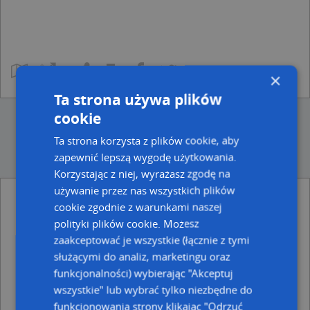
×
Ta strona używa plików
cookie
Ta strona korzysta z plików cookie, aby
zapewnić lepszą wygodę użytkowania.
Korzystając z niej, wyrażasz zgodę na
używanie przez nas wszystkich plików
cookie zgodnie z warunkami naszej
Ulice w pobliżu
polityki plików cookie. Możesz
Sokołów Podlaski, Mały Rynek, Ulica (08-300)
zaakceptować je wszystkie (łącznie z tymi
Sokołów Podlaski, Krótka, Ulica (08-300)
służącymi do analiz, marketingu oraz
Sokołów Podlaski, Piękna, Ulica (08-300)
funkcjonalności) wybierając "Akceptuj
Najbliższe obszary kodów pocztowych
wszystkie" lub wybrać tylko niezbędne do
funkcjonowania strony klikając "Odrzuć
Kod pocztowy 08-300