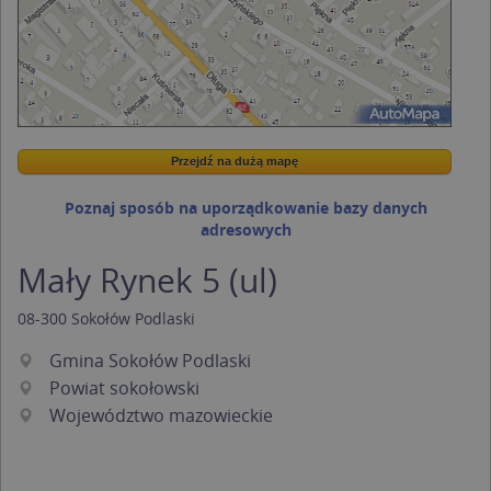
Przejdź na dużą mapę
Wstaw tę mapkę na swoją stronę
Przejdź na dużą mapę
Kreatorze map Targeo
Poznaj sposób na uporządkowanie bazy danych
adresowych
Mały Rynek 5 (ul)
08-300
Sokołów Podlaski
Gmina Sokołów Podlaski
Powiat sokołowski
Województwo mazowieckie