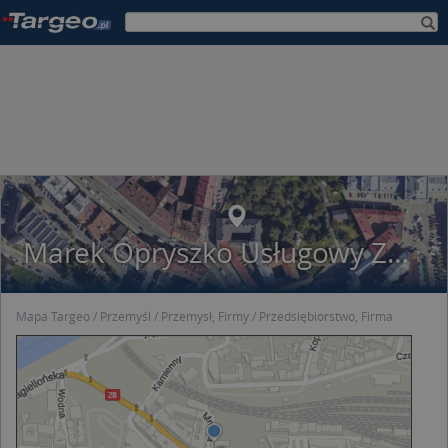
Marek Opryszko Usługowy Zakład Kuśnierski
Mapa Targeo
Przemyśl
Przemysł, Firmy
Przedsiębiorstwo, Firma