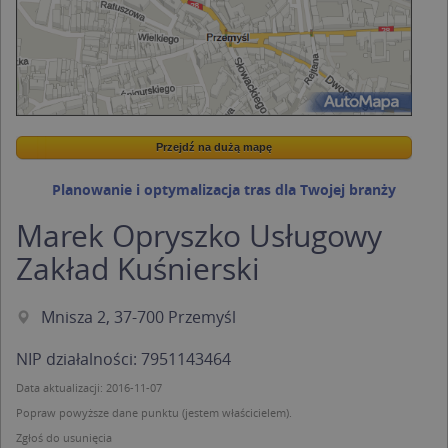
Przejdź na dużą mapę
Wstaw tę mapkę na swoją stronę
Przejdź na dużą mapę
Kreatorze map Targeo
Planowanie i optymalizacja tras dla Twojej branży
Marek Opryszko Usługowy
Zakład Kuśnierski
Mnisza 2, 37-700 Przemyśl
NIP działalności: 7951143464
Data aktualizacji: 2016-11-07
Popraw powyższe dane punktu (jestem właścicielem).
Zgłoś do usunięcia