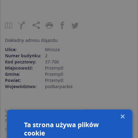
Dokładny adresu dojazdu:
Ulica:
Mnisza
Numer budynku:
2
Kod pocztowy:
37-700
Miejscowość:
Przemyśl
Gmina:
Przemyśl
Powiat:
Przemyśl
Województwo:
podkarpackie
Zgodnie z Rozporządzeniem PE i Rady (UE) o Ochronie Danych Osobowych
×
Administratorem (RODO), administratorem danych jest AutoMapa sp. z o.o.
(Operator) z siedzibą w Warszawie przy ulicy Domaniewskiej 37.
Ta strona używa plików
Operator przetwarza dane osobowe w celu:
cookie
dodania ich do bazy Targeo oraz publikacji w wyszukiwarce firm i na