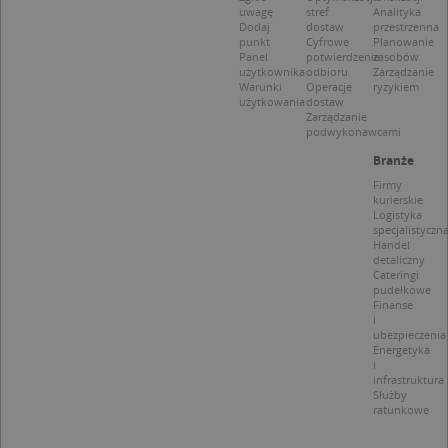
pop
uwagę
stref
Analityka
Dodaj
dostaw
przestrzenna
U
.targeo.pl
1 rok
punkt
Cyfrowe
Planowanie
Panel
potwierdzenie
zasobów
kloc
.www.targeo.pl
1 rok
użytkownika
odbioru
Zarządzanie
Warunki
Operacje
ryzykiem
użytkowania
dostaw
Zarządzanie
podwykonawcami
Branże
Nazwa
Provider
/
Domena
Provider
/
Okres
Firmy
Nazwa
Opis
CrossDomainCookieScriptConsent_35
.crossdomain.cookie-
kurierskie
Domena
przechowywania
script.com
Logistyka
_ga_DEEKR6C5LV
.targeo.pl
1 rok 1 miesiąc
Ten plik 
specjalistyczn
Provider
/
Okres
Nazwa
Opis
używany 
Handel
Domena
przechowywania
Google A
detaliczny
do utrz
Cateringi
MUID
1 rok 3 tygodnie
Ten plik coo
Microsoft
stanu ses
pudełkowe
jest
Corporation
Finanse
powszechni
.clarity.ms
_ga
1 rok 1 miesiąc
Ta nazwa
Google LLC
używany prz
i
cookie je
.targeo.pl
firmę Micros
ubezpieczenia
powiązan
jako unikaln
Energetyka
Google U
identyfikato
i
Analytics
użytkownika
infrastruktura
stanowi 
Można to
Służby
aktualiza
ustawić za
ratunkowe
powszec
pomocą
używanej
wbudowany
analitycz
skryptów fi