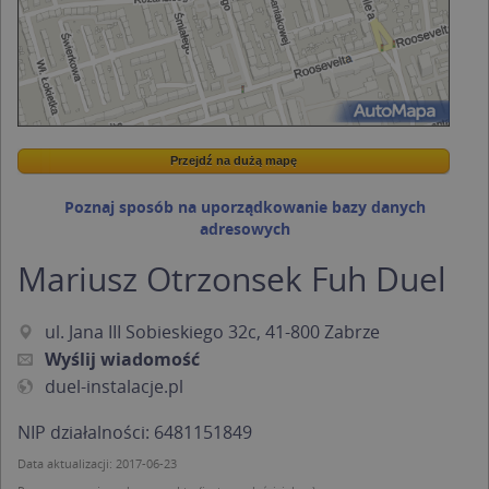
Przejdź na dużą mapę
Wstaw tę mapkę na swoją stronę
Przejdź na dużą mapę
Kreatorze map Targeo
Poznaj sposób na uporządkowanie bazy danych
adresowych
Mariusz Otrzonsek Fuh Duel
ul. Jana III Sobieskiego 32c, 41-800 Zabrze
Wyślij wiadomość
duel-instalacje.pl
NIP działalności: 6481151849
Data aktualizacji: 2017-06-23