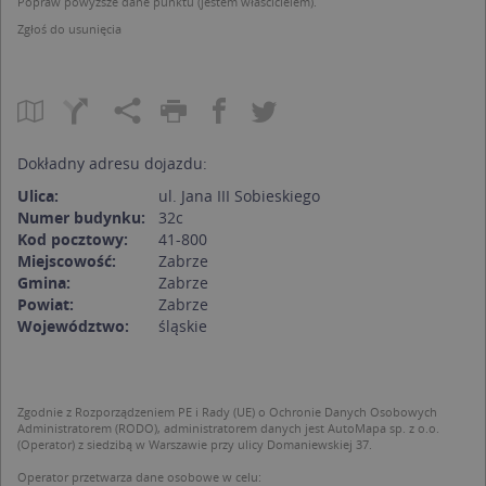
Popraw powyższe dane punktu (jestem właścicielem).
Zgłoś do usunięcia
Dokładny adresu dojazdu:
Ulica:
ul. Jana III Sobieskiego
Numer budynku:
32c
Kod pocztowy:
41-800
Miejscowość:
Zabrze
Gmina:
Zabrze
Powiat:
Zabrze
Województwo:
śląskie
Zgodnie z Rozporządzeniem PE i Rady (UE) o Ochronie Danych Osobowych
Administratorem (RODO), administratorem danych jest AutoMapa sp. z o.o.
(Operator) z siedzibą w Warszawie przy ulicy Domaniewskiej 37.
Operator przetwarza dane osobowe w celu: