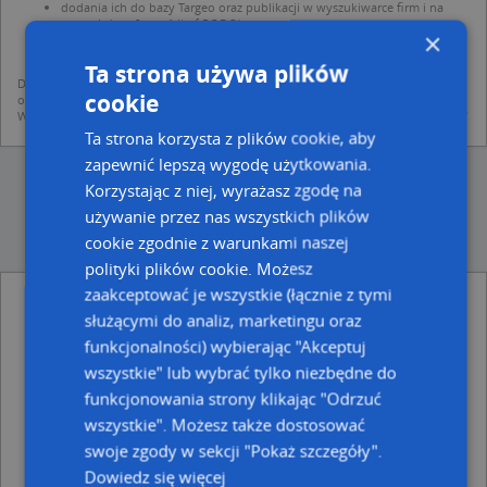
dodania ich do bazy Targeo oraz publikacji w wyszukiwarce firm i na
mapach (art. 6 ust. 1 lit. f RODO)
×
udostępniania danych o firmach partnerom biznesowym operatora (art.
6 ust. 1 lit. f RODO)
Ta strona używa plików
Dane pochodzą z publicznych baz CEIDG, GUS, REGON, z firmowych stron www
cookie
oraz od podmiotów zewnętrznych.
Więcej informacji dot. RODO:
http://regulamin.automapa.pl/odo_przetwarzanie/
Ta strona korzysta z plików cookie, aby
zapewnić lepszą wygodę użytkowania.
Korzystając z niej, wyrażasz zgodę na
używanie przez nas wszystkich plików
cookie zgodnie z warunkami naszej
polityki plików cookie. Możesz
zaakceptować je wszystkie (łącznie z tymi
Mariusz Otrzonsek Fuh Duel - inne Przemysł,
służącymi do analiz, marketingu oraz
Firmy w pobliżu
funkcjonalności) wybierając "Akceptuj
PHU Astra, ul. Kazimierza Brodzińskiego 7A, 41-800
wszystkie" lub wybrać tylko niezbędne do
Zabrze
funkcjonowania strony klikając "Odrzuć
Odzież Reklamowa Remigiusz Drężek, ul. ks.
Stanisława Brzóski 35, 41-800 Zabrze
wszystkie". Możesz także dostosować
Jaro - Bud Jarosław Grębowiec, ul. dr. Bolesława
swoje zgody w sekcji "Pokaż szczegóły".
Różańskiego 29, 41-800 Zabrze
Dowiedz się więcej