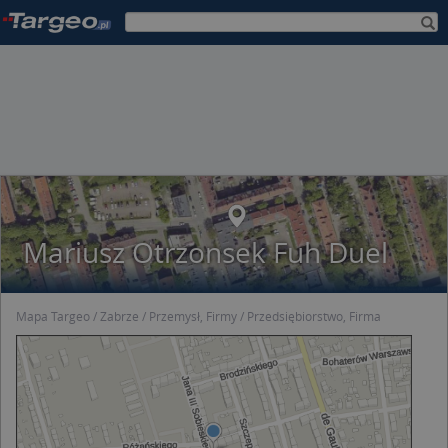
Mariusz Otrzonsek Fuh Duel
Mapa Targeo
Zabrze
Przemysł, Firmy
Przedsiębiorstwo, Firma