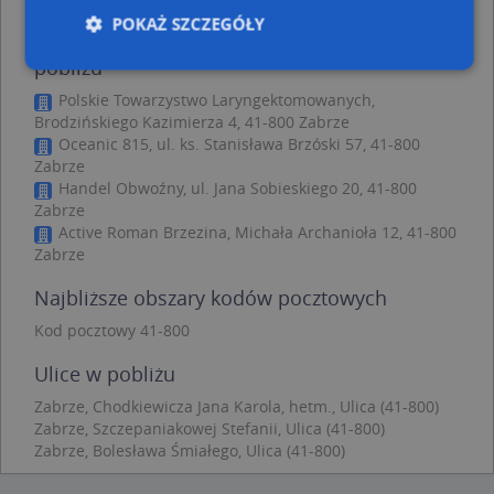
POKAŻ SZCZEGÓŁY
Mariusz Otrzonsek Fuh Duel - inne punkty w
pobliżu
Polskie Towarzystwo Laryngektomowanych,
Niezbędne
Wydajność
Targetowanie
Brodzińskiego Kazimierza 4, 41-800 Zabrze
Oceanic 815, ul. ks. Stanisława Brzóski 57, 41-800
Funkcjonalność
Niesklasyfikowane
Zabrze
Handel Obwoźny, ul. Jana Sobieskiego 20, 41-800
Niezbędne pliki cookie umożliwiają korzystanie z
podstawowych funkcji strony internetowej, takich
Zabrze
jak logowanie użytkownika i zarządzanie kontem.
Active Roman Brzezina, Michała Archanioła 12, 41-800
Bez niezbędnych plików cookie nie można
Zabrze
prawidłowo korzystać ze strony internetowej.
Provider
/
Okres
Najbliższe obszary kodów pocztowych
Nazwa
Opi
Domena
przechowywania
Kod pocztowy 41-800
APPSESSID
.targeo.pl
Sesja
Ulice w pobliżu
CookieScriptConsent
1 rok 1 miesiąc
Ten
CookieScript
jes
.targeo.pl
prz
Zabrze, Chodkiewicza Jana Karola, hetm., Ulica (41-800)
Coo
Zabrze, Szczepaniakowej Stefanii, Ulica (41-800)
Scr
Zabrze, Bolesława Śmiałego, Ulica (41-800)
zap
pre
dot