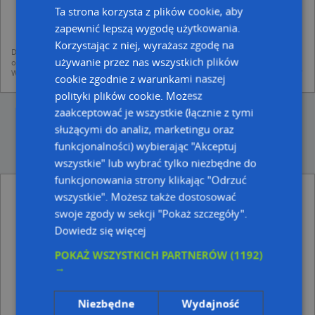
dodania ich do bazy Targeo oraz publikacji w wyszukiwarce firm i na
Ta strona korzysta z plików cookie, aby
mapach (art. 6 ust. 1 lit. f RODO)
udostępniania danych o firmach partnerom biznesowym operatora (art.
zapewnić lepszą wygodę użytkowania.
6 ust. 1 lit. f RODO)
Korzystając z niej, wyrażasz zgodę na
Dane pochodzą z publicznych baz CEIDG, GUS, REGON, z firmowych stron www
używanie przez nas wszystkich plików
oraz od podmiotów zewnętrznych.
Więcej informacji dot. RODO:
http://regulamin.automapa.pl/odo_przetwarzanie/
cookie zgodnie z warunkami naszej
polityki plików cookie. Możesz
zaakceptować je wszystkie (łącznie z tymi
służącymi do analiz, marketingu oraz
funkcjonalności) wybierając "Akceptuj
wszystkie" lub wybrać tylko niezbędne do
funkcjonowania strony klikając "Odrzuć
Marwi - inne Przemysł, Firmy w pobliżu
wszystkie". Możesz także dostosować
swoje zgody w sekcji "Pokaż szczegóły".
Kancelaria Radcy Prawnego, ul. ks. Stanisława
Staszica 6, 38-400 Krosno
Dowiedz się więcej
Polpiec P Polak S Niziołek A Paczosa, Niepodległości
POKAŻ WSZYSTKICH PARTNERÓW
(1192)
34, 38-400 Krosno
→
Pracownia Archeologiczna Chimera Ćwiok, ul. Teodora
Walslebena 10, 38-400 Krosno
Niezbędne
Wydajność
Adresy w pobliżu