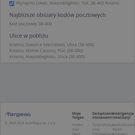
Wynajmu Lokali, Niepodległości 15A, 38-400 Krosno
Funkcjonalność
Niesklasyfikowane
Najbliższe obszary kodów pocztowych
Niezbędne pliki cookie umożliwiają korzystanie z
podstawowych funkcji strony internetowej, takich
Kod pocztowy 38-400
jak logowanie użytkownika i zarządzanie kontem.
Bez niezbędnych plików cookie nie można
Ulice w pobliżu
prawidłowo korzystać ze strony internetowej.
Krosno, Staszica Stanisława, Ulica (38-400)
Provider
/
Okres
Nazwa
Opi
Krosno, Monte Cassino, Plac (38-400)
Domena
przechowywania
Krosno, Niepodległości, Ulica (38-400)
APPSESSID
.targeo.pl
Sesja
CookieScriptConsent
1 rok 1 miesiąc
Ten
CookieScript
jes
.targeo.pl
prz
Coo
Scr
zap
pre
dot
zg
uży
pli
Moje
Zarządzanie
Inteligencja
to 
Targeo
dostawami
lokalizacji
aby
© 2003-2026 AutoMapa Sp. z o.o.
coo
Kreator
Optymalizacja
Geokodowani
Scr
map
trasy
Wybór
dzi
Zgłoś
Optymalizacja
lokalizacji