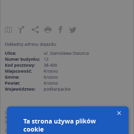
Dokładny adresu dojazdu:
Ulica:
ul. Stanisława Staszica
Numer budynku:
13
Kod pocztowy:
38-400
Miejscowość:
Krosno
Gmina:
Krosno
Powiat:
Krosno
Województwo:
podkarpackie
×
Zgodnie z Rozporządzeniem PE i Rady (UE) o Ochronie Danych Osobowych
Administratorem (RODO), administratorem danych jest AutoMapa sp. z o.o.
Ta strona używa plików
(Operator) z siedzibą w Warszawie przy ulicy Domaniewskiej 37.
cookie
Operator przetwarza dane osobowe w celu: