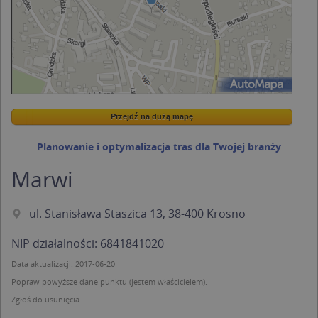
Przejdź na dużą mapę
Wstaw tę mapkę na swoją stronę
Przejdź na dużą mapę
Kreatorze map Targeo
Planowanie i optymalizacja tras dla Twojej branży
Marwi
ul. Stanisława Staszica 13, 38-400 Krosno
NIP działalności: 6841841020
Data aktualizacji: 2017-06-20
Popraw powyższe dane punktu (jestem właścicielem).
Zgłoś do usunięcia