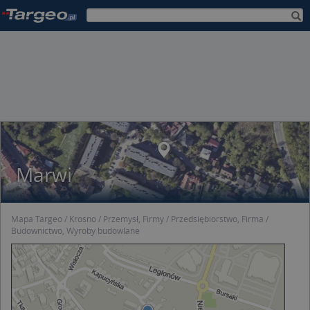
Marwi
Mapa Targeo
Krosno
Przemysł, Firmy
Przedsiębiorstwo, Firma
Budownictwo, Wyroby budowlane