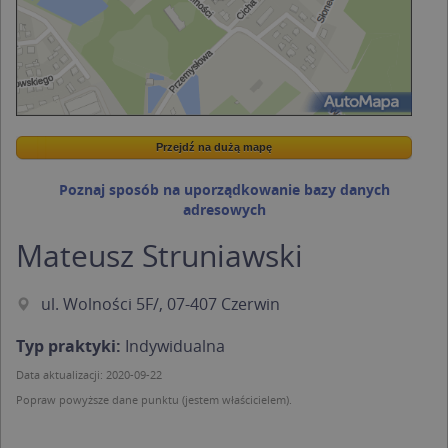
Przejdź na dużą mapę
Wstaw tę mapkę na swoją stronę
Przejdź na dużą mapę
Kreatorze map Targeo
Poznaj sposób na uporządkowanie bazy danych
adresowych
Mateusz Struniawski
ul. Wolności 5F/, 07-407 Czerwin
Typ praktyki:
Indywidualna
Data aktualizacji: 2020-09-22
Popraw powyższe dane punktu (jestem właścicielem).