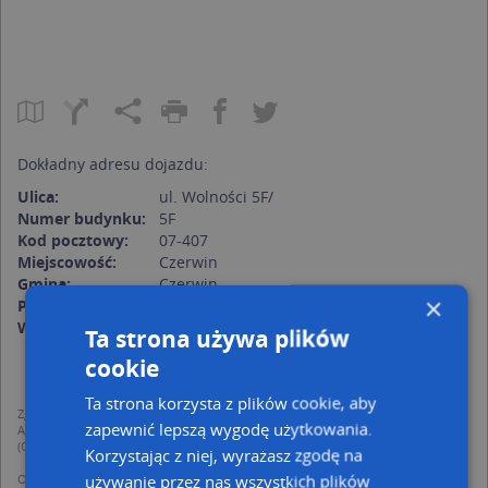
Dokładny adresu dojazdu:
Ulica:
ul. Wolności 5F/
Numer budynku:
5F
Kod pocztowy:
07-407
Miejscowość:
Czerwin
Gmina:
Czerwin
×
Powiat:
ostrołęcki
Województwo:
mazowieckie
Ta strona używa plików
cookie
Ta strona korzysta z plików cookie, aby
Zgodnie z Rozporządzeniem PE i Rady (UE) o Ochronie Danych Osobowych
zapewnić lepszą wygodę użytkowania.
Administratorem (RODO), administratorem danych jest AutoMapa sp. z o.o.
(Operator) z siedzibą w Warszawie przy ulicy Domaniewskiej 37.
Korzystając z niej, wyrażasz zgodę na
używanie przez nas wszystkich plików
Operator przetwarza dane osobowe w celu: