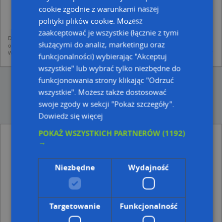
dodania ich do bazy Targeo oraz publikacji w wyszukiwarce firm i na
cookie zgodnie z warunkami naszej
mapach (art. 6 ust. 1 lit. f RODO)
udostępniania danych o firmach partnerom biznesowym operatora (art.
polityki plików cookie. Możesz
6 ust. 1 lit. f RODO)
zaakceptować je wszystkie (łącznie z tymi
Dane pochodzą z publicznych baz CEIDG, GUS, REGON, z firmowych stron www
służącymi do analiz, marketingu oraz
oraz od podmiotów zewnętrznych.
Więcej informacji dot. RODO:
http://regulamin.automapa.pl/odo_przetwarzanie/
funkcjonalności) wybierając "Akceptuj
wszystkie" lub wybrać tylko niezbędne do
funkcjonowania strony klikając "Odrzuć
wszystkie". Możesz także dostosować
swoje zgody w sekcji "Pokaż szczegóły".
Dowiedz się więcej
POKAŻ WSZYSTKICH PARTNERÓW
(1192)
Mateusz Struniawski - inne Zdrowie, Uroda w
→
pobliżu
Usługi Weterynaryjne Prywatna Praktyka, Wolności 8,
Niezbędne
Wydajność
07-407 Czerwin
Weterynaryjne Laboratorium Diagnostyczne Epilab
Wojciech Jędrycz, Wolności 8A, 07-407 Czerwin
Indywidualna Praktyka Lekarska Anna Mierzejewska,
Targetowanie
Funkcjonalność
Parkowa 3, 07-407 Czerwin