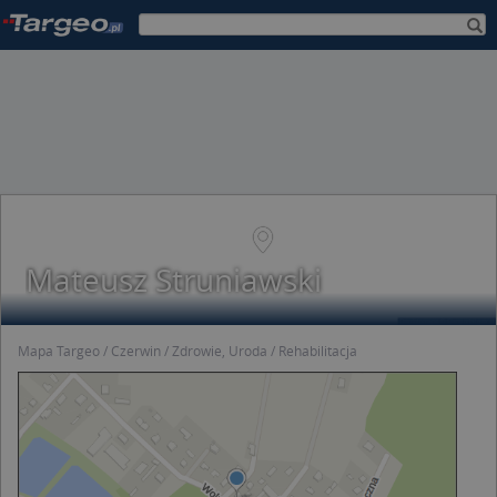
Mateusz Struniawski
Mapa Targeo
Czerwin
Zdrowie, Uroda
Rehabilitacja