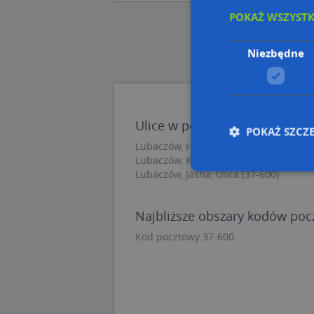
POKAŻ WSZYST
Niezbędne
Ulice w pobliżu
POKAŻ SZCZ
Lubaczów, Hotelowa, Ulica (37-600)
Lubaczów, Konery Stanisława, Ulica (3
Lubaczów, Jasna, Ulica (37-600)
Nie
Najbliższe obszary kodów po
Niezbędne pliki cook
Kod pocztowy 37-600
zarządzanie kontem. 
Nazwa
APPSESSID
CookieScriptConse