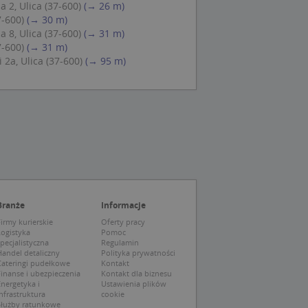
 2, Ulica (37-600)
(→ 26 m)
ch zgody
eczne, aby baner
7-600)
(→ 30 m)
ie.
 8, Ulica (37-600)
(→ 31 m)
7-600)
(→ 31 m)
2a, Ulica (37-600)
(→ 95 m)
wywania
Opis
siąc
ytics do
mę Microsoft jako
awić za pomocą
niversal Analytics -
ie uważa się, że
ywanej usługi
soft, umożliwiając
zróżniania
Branże
Informacje
 losowo
a. Jest on
tórego właścicielem
irmy kurierskie
Oferty pracy
ie i służy do
wiedzającego witrynę
Logistyka
Pomoc
sesji i kampanii na
pecjalistyczna
Regulamin
andel detaliczny
Polityka prywatności
ck i zawiera
Cateringi pudełkowe
Kontakt
ą analityki
wy korzysta z
inanse i ubezpieczenia
Kontakt dla biznesu
o pomocy
 użytkownik
nergetyka i
Ustawienia plików
edzających i
tryny.
ie typu wzorzec, w
nfrastruktura
cookie
ria cyfr i liter, co
Służby ratunkowe
mę Microsoft jako