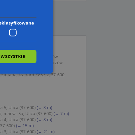
sklasyfikowane
 WSZYSTKIE
l. 3 Maja 6, 37-600 Lubaczów
i Lubelskiej 7, 37-600 Lubaczów
ej 2b, 37-600 Lubaczów
Stefana, ks. kard.*867 2, 37-600
wane
owanie użytkownika i
j.
 5, Ulica (37-600)
(→ 3 m)
, marsz. 5a, Ulica (37-600)
(→ 7 m)
 4, Ulica (37-600)
(→ 8 m)
(37-600)
(→ 15 m)
 3, Ulica (37-600)
(→ 21 m)
 Cookie-Script.com