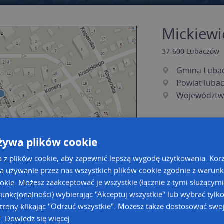
Mickiewi
37-600
Lubaczów
Gmina Luba
Powiat luba
Województw
żywa plików cookie
a z plików cookie, aby zapewnić lepszą wygodę użytkowania. Korzy
a używanie przez nas wszystkich plików cookie zgodnie z warun
ookie. Możesz zaakceptować je wszystkie (łącznie z tymi służącymi
unkcjonalności) wybierając "Akceptuj wszystkie" lub wybrać tylk
a dużą mapę
a dużą mapę
trony klikając "Odrzuć wszystkie". Możesz także dostosować swoj
".
Dowiedz się więcej
owanie bazy danych adresowych
Kreatorze map Targeo