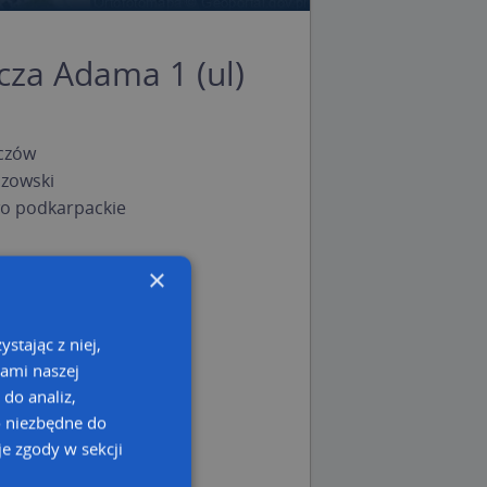
cza Adama 1 (ul)
czów
czowski
o podkarpackie
×
stając z niej,
kami naszej
 do analiz,
o niezbędne do
e zgody w sekcji