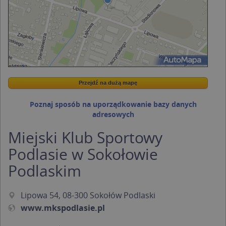
Przejdź na dużą mapę
Wstaw tę mapkę na swoją stronę
Przejdź na dużą mapę
Kreatorze map Targeo
Poznaj sposób na uporządkowanie bazy danych
adresowych
Miejski Klub Sportowy
Podlasie w Sokołowie
Podlaskim
Lipowa 54, 08-300 Sokołów Podlaski
www.mkspodlasie.pl