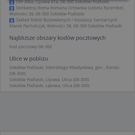
Uth Alba, Lipowa 41a, 08-300 Sokołów Podlaski
Delikatesy Roma Romana Orłowska Izabela Rycembel,
Niezbędne
Wydajność
Targetowanie
Wolności 38, 08-300 Sokołów Podlaski
Zakład Robót Budowlanych i Instalacji Sanitarnych
Funkcjonalność
Niesklasyfikowane
Marek Pacholczyk, Wolności 38, 08-300 Sokołów Podlaski
Niezbędne pliki cookie umożliwiają korzystanie z
Najbliższe obszary kodów pocztowych
podstawowych funkcji strony internetowej, takich
jak logowanie użytkownika i zarządzanie kontem.
Kod pocztowy 08-300
Bez niezbędnych plików cookie nie można
prawidłowo korzystać ze strony internetowej.
Ulice w pobliżu
Provider
/
Okres
Nazwa
Opi
Domena
przechowywania
Sokołów Podlaski, Sikorskiego Władysława, gen., Rondo
(08-300)
APPSESSID
.targeo.pl
Sesja
Sokołów Podlaski, Lipowa, Ulica (08-300)
CookieScriptConsent
1 rok 1 miesiąc
Ten
CookieScript
Sokołów Podlaski, Łąkowa, Ulica (08-300)
jes
.targeo.pl
prz
Coo
Scr
zap
pre
dot
zg
uży
pli
to 
aby