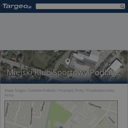
Miejski Klub Sportowy Podlasie w Sokołowie Podlaskim
Mapa Targeo
Sokołów Podlaski
Przemysł, Firmy
Przedsiębiorstwo,
Firma