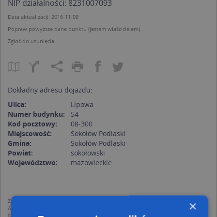
NIP działalności: 8231007093
Data aktualizacji: 2016-11-09
Popraw powyższe dane punktu (jestem właścicielem).
Zgłoś do usunięcia
Dokładny adresu dojazdu:
Ulica:
Lipowa
Numer budynku:
54
Kod pocztowy:
08-300
Miejscowość:
Sokołów Podlaski
Gmina:
Sokołów Podlaski
Powiat:
sokołowski
Województwo:
mazowieckie
Zgodnie z Rozporządzeniem PE i Rady (UE) o Ochronie Danych Osobowych
×
Administratorem (RODO), administratorem danych jest AutoMapa sp. z o.o.
(Operator) z siedzibą w Warszawie przy ulicy Domaniewskiej 37.