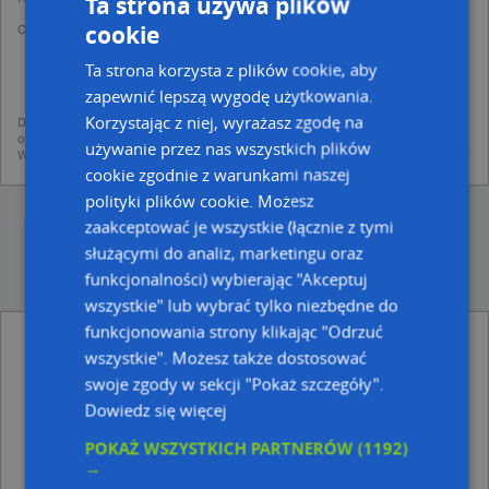
Ta strona używa plików
cookie
Operator przetwarza dane osobowe w celu:
dodania ich do bazy Targeo oraz publikacji w wyszukiwarce firm i na
mapach (art. 6 ust. 1 lit. f RODO)
Ta strona korzysta z plików cookie, aby
udostępniania danych o firmach partnerom biznesowym operatora (art.
zapewnić lepszą wygodę użytkowania.
6 ust. 1 lit. f RODO)
Korzystając z niej, wyrażasz zgodę na
Dane pochodzą z publicznych baz CEIDG, GUS, REGON, z firmowych stron www
oraz od podmiotów zewnętrznych.
używanie przez nas wszystkich plików
Więcej informacji dot. RODO:
http://regulamin.automapa.pl/odo_przetwarzanie/
cookie zgodnie z warunkami naszej
polityki plików cookie. Możesz
zaakceptować je wszystkie (łącznie z tymi
służącymi do analiz, marketingu oraz
funkcjonalności) wybierając "Akceptuj
wszystkie" lub wybrać tylko niezbędne do
funkcjonowania strony klikając "Odrzuć
Miejski Klub Sportowy Podlasie w Sokołowie
wszystkie". Możesz także dostosować
Podlaskim - inne Przemysł, Firmy w pobliżu
swoje zgody w sekcji "Pokaż szczegóły".
DPD, Piłsudskiego 5, 08-300 Sokołów Podlaski
Dowiedz się więcej
DPD, Kolejowa 8B - automat paczkowy, 08-300 Sokołów
Podlaski
POKAŻ WSZYSTKICH PARTNERÓW
(1192)
Agro Plant M Warchoł, Ząbkowska 15A, 08-300 Sokołów
→
Podlaski