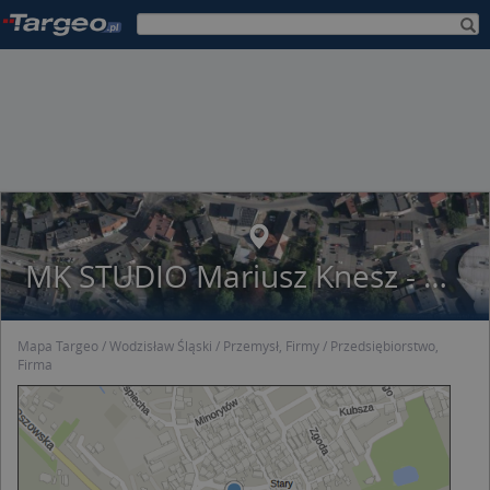
MK STUDIO Mariusz Knesz - Dekowizja
Mapa Targeo
Wodzisław Śląski
Przemysł, Firmy
Przedsiębiorstwo,
Firma