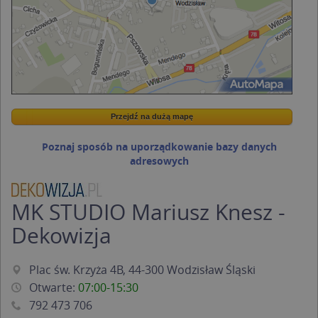
Przejdź na dużą mapę
Wstaw tę mapkę na swoją stronę
Przejdź na dużą mapę
Kreatorze map Targeo
Poznaj sposób na uporządkowanie bazy danych
adresowych
MK STUDIO Mariusz Knesz -
Dekowizja
Plac św. Krzyża 4B, 44-300 Wodzisław Śląski
Otwarte:
07:00-15:30
792 473 706