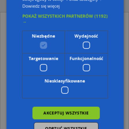
Dowiedz się więcej
POKAŻ WSZYSTKICH PARTNERÓW
(1192)
MK STUDIO Mariusz Knesz - Dekowizja - inne
→
Przemysł, Firmy w pobliżu
Kancelaria Radców Prawnych Mirosława Pławecka
Niezbędne
Wydajność
Aleksandra Tatarczyk Gruszka, Średnia 2, 44-300
Wodzisław Śląski
Kancelaria Adwokacka, Minorytów 1, 44-300
Wodzisław Śląski
Targetowanie
Funkcjonalność
Adresy w pobliżu
Wodzisław Śląski, św. Krzyża 4a, Plac (44-300)
(→ 18 m)
Niesklasyfikowane
Wodzisław Śląski, św. Krzyża 4, Plac (44-300)
(→ 38 m)
Wodzisław Śląski, Słowackiego Juliusza 2, Ulica (44-300)
(→ 43 m)
Wodzisław Śląski, Słowackiego Juliusza 3, Ulica (44-300)
(→ 47 m)
Wodzisław Śląski, Arendarska 2a, Ulica (44-300)
(→ 56 m)
AKCEPTUJ WSZYSTKIE
Wodzisław Śląski, Powstańców Śląskich 13, Ulica (44-300)
(→ 74 m)
ODRZUĆ WSZYSTKIE