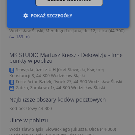
Wodzisław Śląski, Księżnej Konstancji 23, Ulica (44-300)
(→ 98 m)
Wodzisław Śląski, Targowa 14, Ulica (44-300)
(→ 105 m)
POKAŻ SZCZEGÓŁY
Wodzisław Śląski, Mendego Lucjana, dr. 13a, Ulica (44-
300)
(→ 109 m)
Wodzisław Śląski, Mendego Lucjana, dr. 12, Ulica (44-300)
(→ 189 m)
Niezbędne
Wydajność
Targetowanie
Funkcjonalność
Niesklasyfikowane
MK STUDIO Mariusz Knesz - Dekowizja - inne
punkty w pobliżu
Niezbędne pliki cookie umożliwiają korzystanie z
podstawowych funkcji strony internetowej, takich
Sławęcki Józef z.U.H.Józef Sławęcki, Księżnej
jak logowanie użytkownika i zarządzanie kontem.
Bez niezbędnych plików cookie nie można
Konstancji 8, 44-300 Wodzisław Śląski
prawidłowo korzystać ze strony internetowej.
Forte Artur Bzdek, Rynek 27, 44-300 Wodzisław Śląski
Żabka, Zamkowa 1/, 44-300 Wodzisław Śląski
Provider
/
Okres
Nazwa
Opi
Domena
przechowywania
Najbliższe obszary kodów pocztowych
APPSESSID
.targeo.pl
Sesja
Kod pocztowy 44-300
CookieScriptConsent
1 rok 1 miesiąc
Ten
CookieScript
jes
.targeo.pl
Ulice w pobliżu
prz
Coo
Scr
Wodzisław Śląski, Słowackiego Juliusza, Ulica (44-300)
zap