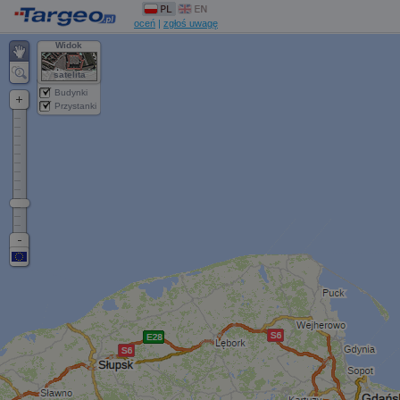
oceń
|
zgłoś uwagę
Widok
satelita
Budynki
Przystanki