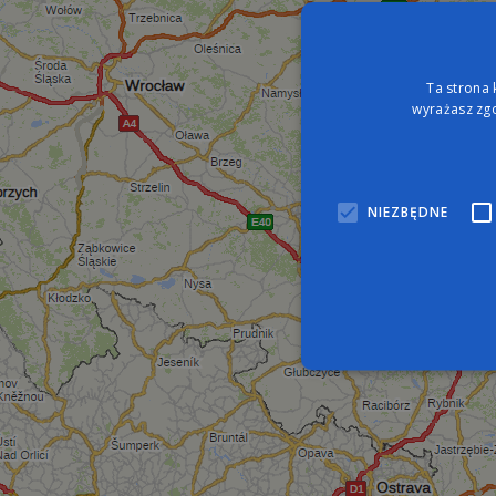
Ta strona 
wyrażasz zgo
NIEZBĘDNE
Nie
Niezbędne pliki cookie umo
zarządzanie kontem. Bez n