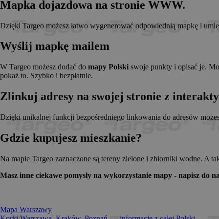
Mapka dojazdowa na stronie WWW.
_pk_id.1.c431
www.t
anj
Xandr 
.adnx
Dzięki Targeo możesz łatwo wygenerować odpowiednią mapkę i umieści
__gads
Googl
.targe
Wyślij mapkę mailem
_pk_ses.1.c431
www.t
OABLOCK
Pres
Srl
W Targeo możesz dodać do
mapy Polski
swoje punkty i opisać je. M
news.
pokaż to. Szybko i bezpłatnie.
_OACAP[2492]
news.
Zlinkuj adresy na swojej stronie z interak
IDE
Googl
.doubl
Dzięki unikalnej funkcji bezpośredniego linkowania do adresów może
Gdzie kupujesz mieszkanie?
CMPS
Casal
.casa
APC
.doubl
Na mapie Targeo zaznaczone są tereny zielone i zbiorniki wodne. A ta
OACAP
Reviv
Masz inne ciekawe pomysły na wykorzystanie mapy - napisz do na
and S
news.
Gdynp
Gemi
.hit.g
Mapa Warszawy
Korki Warszawa, Kraków, Poznań... - informacje z całej Polski