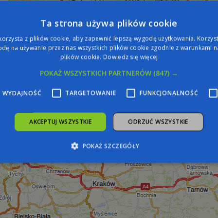
Ta strona używa plików cookie
korzysta z plików cookie, aby zapewnić lepszą wygodę użytkowania. Korzysta
dę na używanie przez nas wszystkich plików cookie zgodnie z warunkami na
plików cookie.
Dowiedz się więcej
POKAŻ WSZYSTKICH PARTNERÓW
(847) →
WYDAJNOŚĆ
TARGETOWANIE
FUNKCJONALNOŚĆ
AKCEPTUJ WSZYSTKIE
ODRZUĆ WSZYSTKIE
POKAŻ SZCZEGÓŁY
zbędne
Wydajność
Targetowanie
Funkcjonalność
Niesklasyfiko
żliwiają korzystanie z podstawowych funkcji strony internetowej, takich jak logowa
iezbędnych plików cookie nie można prawidłowo korzystać ze strony internetowej.