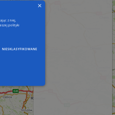
×
jąc z niej,
szej polityki
NIESKLASYFIKOWANE
wane
nie użytkownika i