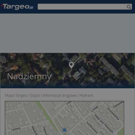
Nadziemny
Mapa Targeo
Sopot
Informacje drogowe
Hydrant