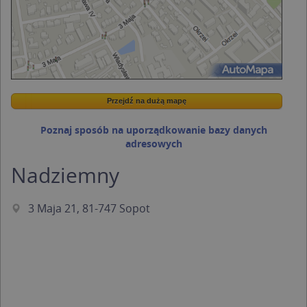
Przejdź na dużą mapę
Wstaw tę mapkę na swoją stronę
Przejdź na dużą mapę
Kreatorze map Targeo
Poznaj sposób na uporządkowanie bazy danych
adresowych
Nadziemny
3 Maja 21, 81-747 Sopot