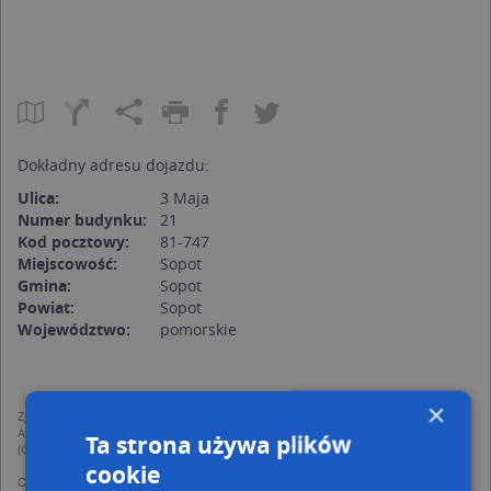
Dokładny adresu dojazdu:
Ulica:
3 Maja
Numer budynku:
21
Kod pocztowy:
81-747
Miejscowość:
Sopot
Gmina:
Sopot
Powiat:
Sopot
Województwo:
pomorskie
×
Zgodnie z Rozporządzeniem PE i Rady (UE) o Ochronie Danych Osobowych
Administratorem (RODO), administratorem danych jest AutoMapa sp. z o.o.
Ta strona używa plików
(Operator) z siedzibą w Warszawie przy ulicy Domaniewskiej 37.
cookie
Operator przetwarza dane osobowe w celu: