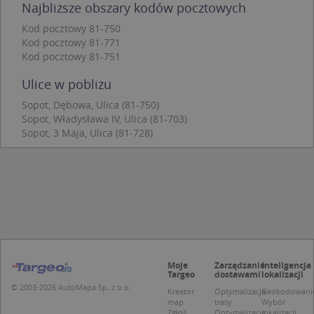
Najbliższe obszary kodów pocztowych
Funkcjonalność
Niesklasyfikowane
Kod pocztowy 81-750
Kod pocztowy 81-771
Niezbędne pliki cookie umożliwiają korzystanie z
podstawowych funkcji strony internetowej, takich
Kod pocztowy 81-751
jak logowanie użytkownika i zarządzanie kontem.
Bez niezbędnych plików cookie nie można
Ulice w pobliżu
prawidłowo korzystać ze strony internetowej.
Sopot, Dębowa, Ulica (81-750)
Provider
/
Okres
Nazwa
Opi
Sopot, Władysława IV, Ulica (81-703)
Domena
przechowywania
Sopot, 3 Maja, Ulica (81-728)
APPSESSID
.targeo.pl
Sesja
CookieScriptConsent
1 rok 1 miesiąc
Ten
CookieScript
jes
.targeo.pl
prz
Coo
Scr
zap
pre
dot
zg
uży
pli
Moje
Zarządzanie
Inteligencja
to 
Targeo
dostawami
lokalizacji
aby
coo
© 2003-2026 AutoMapa Sp. z o.o.
Kreator
Optymalizacja
Geokodowani
Scr
map
trasy
Wybór
dzi
Zgłoś
Optymalizacja
lokalizacji