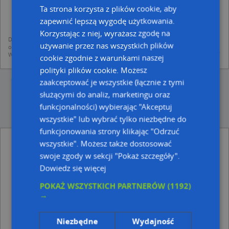
dodania ich do bazy Targeo oraz publikacji w wyszukiwarce firm i na
Ta strona korzysta z plików cookie, aby
mapach (art. 6 ust. 1 lit. f RODO)
udostępniania danych o firmach partnerom biznesowym operatora (art.
zapewnić lepszą wygodę użytkowania.
6 ust. 1 lit. f RODO)
Korzystając z niej, wyrażasz zgodę na
Dane pochodzą z publicznych baz CEIDG, GUS, REGON, z firmowych stron www
używanie przez nas wszystkich plików
oraz od podmiotów zewnętrznych.
Więcej informacji dot. RODO:
http://regulamin.automapa.pl/odo_przetwarzanie/
cookie zgodnie z warunkami naszej
polityki plików cookie. Możesz
zaakceptować je wszystkie (łącznie z tymi
służącymi do analiz, marketingu oraz
funkcjonalności) wybierając "Akceptuj
wszystkie" lub wybrać tylko niezbędne do
funkcjonowania strony klikając "Odrzuć
Nadziemny - inne Informacje drogowe w
wszystkie". Możesz także dostosować
pobliżu
swoje zgody w sekcji "Pokaż szczegóły".
Dowiedz się więcej
Nadziemny, Stefana Okrzei, 81-747 Sopot
Parking Bezpłatny, Bitwy pod Płowcami 3, od 81-728
POKAŻ WSZYSTKICH PARTNERÓW
(1192)
do 81-850 Sopot
→
Nadziemny, Grunwaldzka 84a, 81-771 Sopot
Adresy w pobliżu
Niezbędne
Wydajność