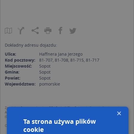
Dokładny adresu dojazdu:
Ulica:
Haffnera Jana Jerzego
Kod pocztowy:
81-707, 81-708, 81-715, 81-717
Miejscowość:
Sopot
Gmina:
Sopot
Powiat:
Sopot
Województwo:
pomorskie
Zgodnie z Rozporządzeniem PE i Rady (UE) o Ochronie Danych Osobowych
×
Administratorem (RODO), administratorem danych jest AutoMapa sp. z o.o.
(Operator) z siedzibą w Warszawie przy ulicy Domaniewskiej 37.
Ta strona używa plików
Operator przetwarza dane osobowe w celu:
cookie
dodania ich do bazy Targeo oraz publikacji w wyszukiwarce firm i na