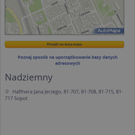
Przejdź na dużą mapę
Wstaw tę mapkę na swoją stronę
Przejdź na dużą mapę
Kreatorze map Targeo
Poznaj sposób na uporządkowanie bazy danych
adresowych
Nadziemny
Haffnera Jana Jerzego, 81-707, 81-708, 81-715, 81-
717 Sopot