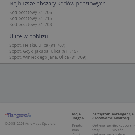
Najbliższe obszary kodów pocztowych
Funkcjonalność
Niesklasyfikowane
Kod pocztowy 81-706
Kod pocztowy 81-715
Niezbędne pliki cookie umożliwiają korzystanie z
podstawowych funkcji strony internetowej, takich
Kod pocztowy 81-708
jak logowanie użytkownika i zarządzanie kontem.
Bez niezbędnych plików cookie nie można
Ulice w pobliżu
prawidłowo korzystać ze strony internetowej.
Sopot, Helska, Ulica (81-707)
Provider
/
Okres
Nazwa
Opi
Sopot, Goyki Jakuba, Ulica (81-715)
Domena
przechowywania
Sopot, Winieckiego Jana, Ulica (81-709)
APPSESSID
.targeo.pl
Sesja
CookieScriptConsent
1 rok 1 miesiąc
Ten
CookieScript
jes
.targeo.pl
prz
Coo
Scr
zap
pre
dot
zg
uży
pli
Moje
Zarządzanie
Inteligencja
to 
Targeo
dostawami
lokalizacji
aby
coo
© 2003-2026 AutoMapa Sp. z o.o.
Kreator
Optymalizacja
Geokodowani
Scr
map
trasy
Wybór
dzi
Zgłoś
Optymalizacja
lokalizacji