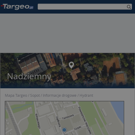
Nadziemny
Mapa Targeo
Sopot
Informacje drogowe
Hydrant