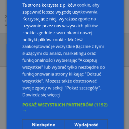
mapach (art. 6 ust. 1 lit. f RODO)
Ta strona korzysta z plików cookie, aby
udostępniania danych o firmach partnerom biznesowym operatora (art.
6 ust. 1 lit. f RODO)
zapewnić lepszą wygodę użytkowania.
Dane pochodzą z publicznych baz CEIDG, GUS, REGON, z firmowych stron www
Korzystając z niej, wyrażasz zgodę na
oraz od podmiotów zewnętrznych.
używanie przez nas wszystkich plików
Więcej informacji dot. RODO:
http://regulamin.automapa.pl/odo_przetwarzanie/
cookie zgodnie z warunkami naszej
polityki plików cookie. Możesz
zaakceptować je wszystkie (łącznie z tymi
służącymi do analiz, marketingu oraz
funkcjonalności) wybierając "Akceptuj
wszystkie" lub wybrać tylko niezbędne do
funkcjonowania strony klikając "Odrzuć
Nadziemny - inne Informacje drogowe w
pobliżu
wszystkie". Możesz także dostosować
swoje zgody w sekcji "Pokaż szczegóły".
Parking Płatny-niestrzeżony, Majkowskiego
Dowiedz się więcej
Aleksandra, dr. 10, 81-719 Sopot
5 zł/1 h, Mokwy Mariana 2, od 81-708 do 81-718 Sopot
POKAŻ WSZYSTKICH PARTNERÓW
(1192)
Parkomat, Winieckiego Jana 2, 81-721 Sopot
→
Adresy w pobliżu
Niezbędne
Wydajność
Sopot, Goyki Jakuba 13, Ulica (81-715)
(→ 11 m)