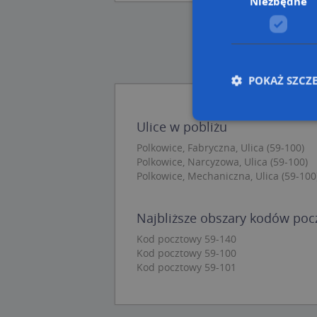
Niezbędne
POKAŻ SZCZ
Ulice w pobliżu
Polkowice, Fabryczna, Ulica (59-100)
Nie
Polkowice, Narcyzowa, Ulica (59-100)
Polkowice, Mechaniczna, Ulica (59-100
Niezbędne pliki cook
zarządzanie kontem. 
Nazwa
Najbliższe obszary kodów po
Kod pocztowy 59-140
APPSESSID
Kod pocztowy 59-100
CookieScriptConse
Kod pocztowy 59-101
U