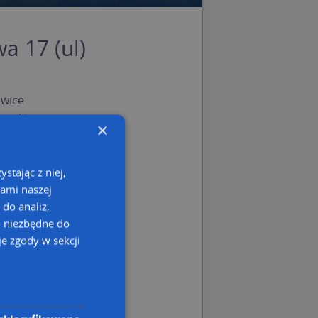
a 17 (ul)
wice
wicki
×
 dolnośląskie
stając z niej,
kami naszej
 do analiz,
o niezbędne do
e zgody w sekcji