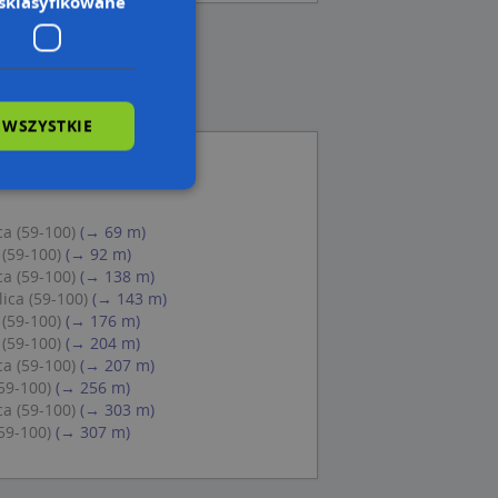
sklasyfikowane
 WSZYSTKIE
ca (59-100)
(→ 69 m)
wane
 (59-100)
(→ 92 m)
ca (59-100)
(→ 138 m)
owanie użytkownika i
j.
ica (59-100)
(→ 143 m)
 (59-100)
(→ 176 m)
 (59-100)
(→ 204 m)
ca (59-100)
(→ 207 m)
(59-100)
(→ 256 m)
ca (59-100)
(→ 303 m)
 Cookie-Script.com
ch zgody
(59-100)
(→ 307 m)
eczne, aby baner
ie.