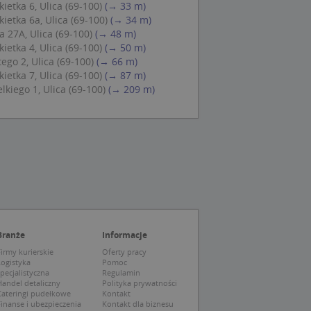
ietka 6, Ulica (69-100)
(→ 33 m)
 Cookie-Script.com
ietka 6a, Ulica (69-100)
(→ 34 m)
ch zgody
eczne, aby baner
 27A, Ulica (69-100)
(→ 48 m)
ie.
ietka 4, Ulica (69-100)
(→ 50 m)
ego 2, Ulica (69-100)
(→ 66 m)
ietka 7, Ulica (69-100)
(→ 87 m)
lkiego 1, Ulica (69-100)
(→ 209 m)
wywania
Opis
siąc
ytics do
mę Microsoft jako
awić za pomocą
niversal Analytics -
ie uważa się, że
ywanej usługi
soft, umożliwiając
zróżniania
 losowo
a. Jest on
tórego właścicielem
Branże
Informacje
ie i służy do
wiedzającego witrynę
sesji i kampanii na
irmy kurierskie
Oferty pracy
Logistyka
Pomoc
pecjalistyczna
Regulamin
ck i zawiera
ą analityki
wy korzysta z
andel detaliczny
Polityka prywatności
o pomocy
 użytkownik
Cateringi pudełkowe
Kontakt
edzających i
tryny.
inanse i ubezpieczenia
Kontakt dla biznesu
ie typu wzorzec, w