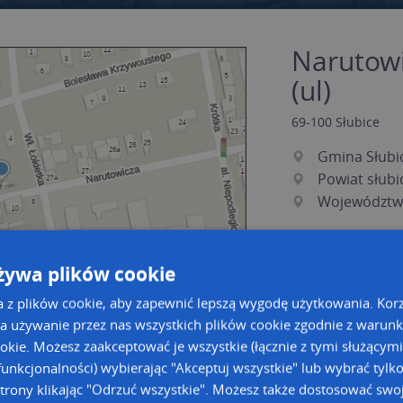
Narutowi
(ul)
69-100
Słubice
Gmina Słubi
Powiat słubi
Województwo
żywa plików cookie
a z plików cookie, aby zapewnić lepszą wygodę użytkowania. Korzy
a używanie przez nas wszystkich plików cookie zgodnie z warun
ookie. Możesz zaakceptować je wszystkie (łącznie z tymi służącymi
a dużą mapę
a dużą mapę
unkcjonalności) wybierając "Akceptuj wszystkie" lub wybrać tylk
trony klikając "Odrzuć wszystkie". Możesz także dostosować swoj
owanie bazy danych adresowych
Kreatorze map Targeo