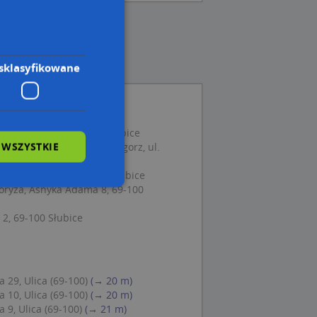
sklasyfikowane
pl. Wolności 5, 69-100 Słubice
 WSZYSTKIE
Kazimierz Koźmiński Grzegorz, ul.
Słubice
 Akademicka 1, 69-100 Słubice
oryza, Asnyka Adama 8, 69-100
wane
 2, 69-100 Słubice
owanie użytkownika i
j.
 29, Ulica (69-100)
(→ 20 m)
 10, Ulica (69-100)
(→ 20 m)
 9, Ulica (69-100)
(→ 21 m)