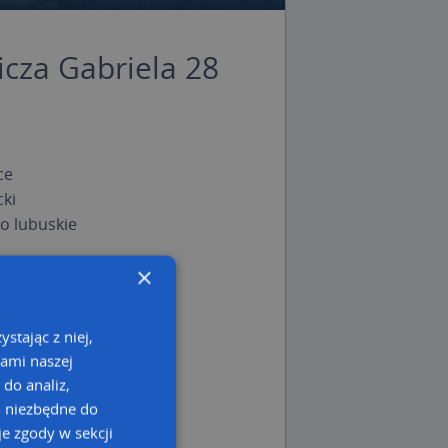
cza Gabriela 28
ce
cki
 lubuskie
×
stając z niej,
kami naszej
 do analiz,
o niezbędne do
e zgody w sekcji