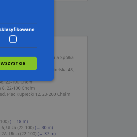
sklasyfikowane
źnicka,Volha Karpowicz-Otkala Spółka
 WSZYSTKIE
-100 Chełm
o Paula w Zawieszeniu, Lubelska 48,
38, 22-100 Chełm
a 8, 22-100 Chełm
wane
, Plac Kupiecki 12, 23-200 Chełm
owanie użytkownika i
j.
-100)
(→ 18 m)
6, Ulica (22-100)
(→ 30 m)
2A, Ulica (22-100)
(→ 37 m)