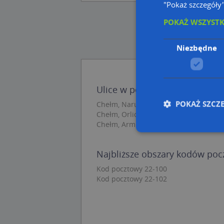
"Pokaż szczegóły
POKAŻ WSZYST
Niezbędne
Ulice w pobliżu
POKAŻ SZCZ
Chełm, Narutowicza Gabriela, Ulica (2
Chełm, Orlicz-Dreszera Gustawa, gen.,
Chełm, Armii Krajowej, Aleja (22-100)
Najbliższe obszary kodów po
Nie
Kod pocztowy 22-100
Niezbędne pliki cook
Kod pocztowy 22-102
zarządzanie kontem. 
Nazwa
APPSESSID