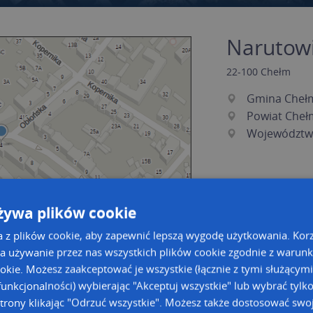
Narutowi
22-100
Chełm
Gmina Cheł
Powiat Cheł
Województwo
żywa plików cookie
a z plików cookie, aby zapewnić lepszą wygodę użytkowania. Korzy
a używanie przez nas wszystkich plików cookie zgodnie z warun
ookie. Możesz zaakceptować je wszystkie (łącznie z tymi służącymi
a dużą mapę
a dużą mapę
unkcjonalności) wybierając "Akceptuj wszystkie" lub wybrać tylk
trony klikając "Odrzuć wszystkie". Możesz także dostosować swoj
acja tras dla Twojej branży
Kreatorze map Targeo