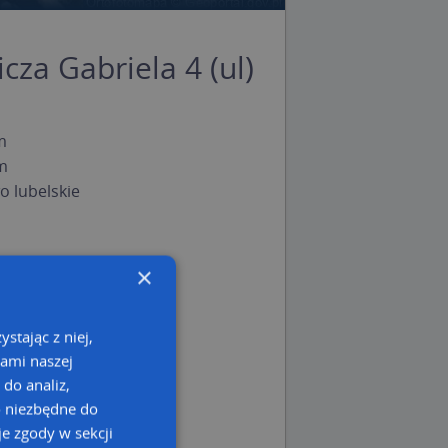
cza Gabriela 4 (ul)
m
m
 lubelskie
×
stając z niej,
kami naszej
 do analiz,
o niezbędne do
e zgody w sekcji