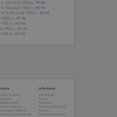
1, Ulica (22-100)
(→ 39 m)
 Cookie-Script.com
8, Ulica (22-100)
(→ 45 m)
ch zgody
eczne, aby baner
419, Ulica (22-100)
(→ 46 m)
ie.
2-100)
(→ 47 m)
-100)
(→ 60 m)
22-100)
(→ 62 m)
-100)
(→ 67 m)
wywania
Opis
siąc
ytics do
mę Microsoft jako
awić za pomocą
niversal Analytics -
ie uważa się, że
ywanej usługi
soft, umożliwiając
zróżniania
 losowo
a. Jest on
tórego właścicielem
Branże
Informacje
ie i służy do
wiedzającego witrynę
sesji i kampanii na
irmy kurierskie
Oferty pracy
Logistyka
Pomoc
pecjalistyczna
Regulamin
ck i zawiera
ą analityki
wy korzysta z
andel detaliczny
Polityka prywatności
o pomocy
 użytkownik
Cateringi pudełkowe
Kontakt
edzających i
tryny.
inanse i ubezpieczenia
Kontakt dla biznesu
ie typu wzorzec, w