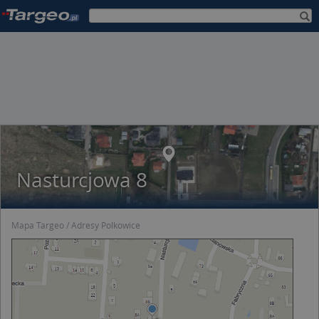
Nasturcjowa 8
Mapa Targeo
Adresy Polkowice