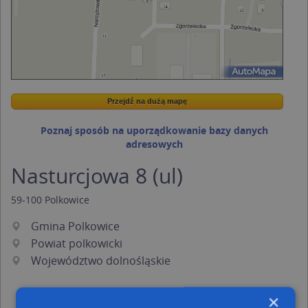
Przejdź na dużą mapę
Wstaw tę mapkę na swoją stronę
Przejdź na dużą mapę
Kreatorze map Targeo
Poznaj sposób na uporządkowanie bazy danych
adresowych
Nasturcjowa 8 (ul)
59-100
Polkowice
Gmina Polkowice
Powiat polkowicki
Województwo dolnośląskie
×