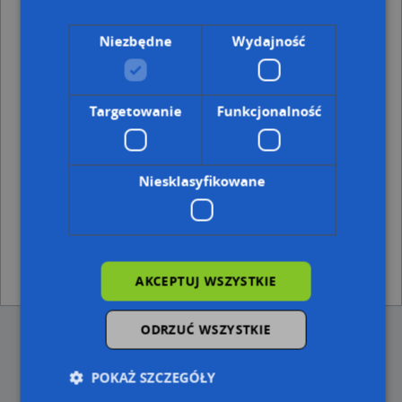
Kod pocztowy 59-100
Kod pocztowy 59-101
Niezbędne
Wydajność
Adresy w pobliżu
Targetowanie
Funkcjonalność
Polkowice, Nasturcjowa 8A, Ulica (59-100)
(→ 28 m)
Polkowice, Nasturcjowa 8B, Ulica (59-100)
(→ 32 m)
Polkowice, Zgorzelecka 14, Ulica (59-100)
(→ 33 m)
Polkowice, Nasturcjowa 5, Ulica (59-100)
(→ 60 m)
Niesklasyfikowane
Polkowice, Narcyzowa 9, Ulica (59-100)
(→ 73 m)
Polkowice, Narcyzowa 7B, Ulica (59-100)
(→ 73 m)
Polkowice, Narcyzowa 11, Ulica (59-100)
(→ 96 m)
Polkowice, Nasturcjowa 4, Ulica (59-100)
(→ 131 m)
Polkowice, Nasturcjowa 10, Ulica (59-100)
(→ 139 m)
Polkowice, Fabryczna 6, Ulica (59-100)
(→ 160 m)
AKCEPTUJ WSZYSTKIE
ODRZUĆ WSZYSTKIE
POKAŻ SZCZEGÓŁY