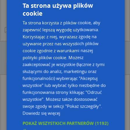
Ta strona używa plików
cookie
Ta strona korzysta z plików cookie, aby
zapewnić lepszą wygodę użytkowania.
Korzystając z niej, wyrażasz zgodę na
używanie przez nas wszystkich plików
cookie zgodnie z warunkami naszej
polityki plików cookie. Możesz
zaakceptować je wszystkie (łącznie z tymi
służącymi do analiz, marketingu oraz
funkcjonalności) wybierając "Akceptuj
wszystkie" lub wybrać tylko niezbędne do
Ulice w pobliżu
funkcjonowania strony klikając "Odrzuć
Polkowice, Nasturcjowa, Ulica (59-100)
wszystkie". Możesz także dostosować
Polkowice, Narcyzowa, Ulica (59-100)
swoje zgody w sekcji "Pokaż szczegóły".
Polkowice, Chocianowska, Ulica (59-100)
Dowiedz się więcej
Najbliższe obszary kodów pocztowych
POKAŻ WSZYSTKICH PARTNERÓW
(1192)
→
Kod pocztowy 59-140