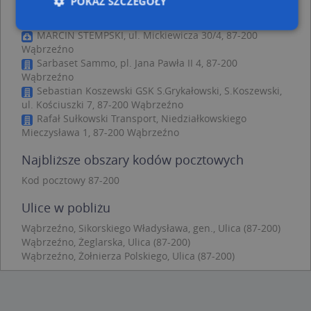
pobliżu
POKAŻ SZCZEGÓŁY
Trafostacja, Górna 2, 87-200 Wąbrzeźno
MARCIN STEMPSKI, ul. Mickiewicza 30/4, 87-200
Wąbrzeźno
Niezbędne
Wydajność
Targetowanie
Sarbaset Sammo, pl. Jana Pawła II 4, 87-200
Wąbrzeźno
Funkcjonalność
Niesklasyfikowane
Sebastian Koszewski GSK S.Grykałowski, S.Koszewski,
ul. Kościuszki 7, 87-200 Wąbrzeźno
Niezbędne pliki cookie umożliwiają korzystanie z
podstawowych funkcji strony internetowej, takich
Rafał Sułkowski Transport, Niedziałkowskiego
jak logowanie użytkownika i zarządzanie kontem.
Mieczysława 1, 87-200 Wąbrzeźno
Bez niezbędnych plików cookie nie można
prawidłowo korzystać ze strony internetowej.
Najbliższe obszary kodów pocztowych
Provider
/
Okres
Nazwa
Opi
Kod pocztowy 87-200
Domena
przechowywania
APPSESSID
.targeo.pl
Sesja
Ulice w pobliżu
CookieScriptConsent
1 rok 1 miesiąc
Ten
CookieScript
Wąbrzeźno, Sikorskiego Władysława, gen., Ulica (87-200)
jes
.targeo.pl
prz
Wąbrzeźno, Żeglarska, Ulica (87-200)
Coo
Wąbrzeźno, Żołnierza Polskiego, Ulica (87-200)
Scr
zap
pre
dot
zg
uży