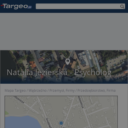
Natalia Jezierska - Psycholog
Mapa Targeo
Wąbrzeźno
Przemysł, Firmy
Przedsiębiorstwo, Firma