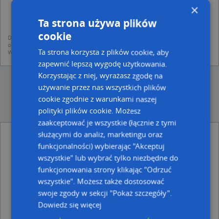
dodania ich do bazy Targeo oraz publikacji w wyszukiwarce firm i na
×
mapach (art. 6 ust. 1 lit. f RODO)
udostępniania danych o firmach partnerom biznesowym operatora (art.
Ta strona używa plików
6 ust. 1 lit. f RODO)
cookie
Dane pochodzą z publicznych baz CEIDG, GUS, REGON, z firmowych stron www
oraz od podmiotów zewnętrznych.
Ta strona korzysta z plików cookie, aby
Więcej informacji dot. RODO:
http://regulamin.automapa.pl/odo_przetwarzanie/
zapewnić lepszą wygodę użytkowania.
Korzystając z niej, wyrażasz zgodę na
używanie przez nas wszystkich plików
cookie zgodnie z warunkami naszej
polityki plików cookie. Możesz
zaakceptować je wszystkie (łącznie z tymi
służącymi do analiz, marketingu oraz
Natalia Jezierska - Psycholog - inne Przemysł,
Firmy w pobliżu
funkcjonalności) wybierając "Akceptuj
wszystkie" lub wybrać tylko niezbędne do
Hobby Marek Grzybowski, ul. Mickiewicza 15A, 87-200
funkcjonowania strony klikając "Odrzuć
Wąbrzeźno
Ryszard Modrzyński i.Trend 2000 , II Trendpack,
wszystkie". Możesz także dostosować
Wodna 6, 87-200 Wąbrzeźno
swoje zgody w sekcji "Pokaż szczegóły".
Tomasz Wierzbowski F.H.U.Tomasz Wierzbowski, ul.
Dowiedz się więcej
Matejki 25, 87-200 Wąbrzeźno