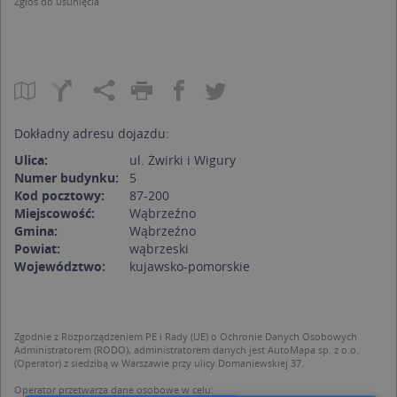
Zgłoś do usunięcia
Dokładny adresu dojazdu:
Ulica:
ul. Żwirki i Wigury
Numer budynku:
5
Kod pocztowy:
87-200
Miejscowość:
Wąbrzeźno
Gmina:
Wąbrzeźno
Powiat:
wąbrzeski
Województwo:
kujawsko-pomorskie
Zgodnie z Rozporządzeniem PE i Rady (UE) o Ochronie Danych Osobowych
Administratorem (RODO), administratorem danych jest AutoMapa sp. z o.o.
(Operator) z siedzibą w Warszawie przy ulicy Domaniewskiej 37.
Operator przetwarza dane osobowe w celu: