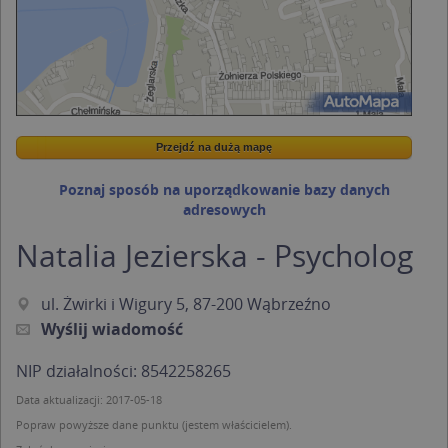
Przejdź na dużą mapę
Wstaw tę mapkę na swoją stronę
Przejdź na dużą mapę
Kreatorze map Targeo
Poznaj sposób na uporządkowanie bazy danych
adresowych
Natalia Jezierska - Psycholog
ul. Żwirki i Wigury 5, 87-200 Wąbrzeźno
Wyślij wiadomość
NIP działalności: 8542258265
Data aktualizacji: 2017-05-18
Popraw powyższe dane punktu (jestem właścicielem).