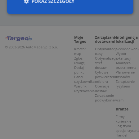
POKAŻ SZCZEGÓŁY
Niezbędne
Wydajność
Targetowanie
Funkcjonalność
Niesklasyfikowane
Moje
Zarządzanie
Inteligencja
Targeo
dostawami
lokalizacji
Niezbędne pliki cookie umożliwiają korzystanie z
© 2003-2026 AutoMapa Sp. z o.o.
Kreator
Optymalizacja
Geokodowani
podstawowych funkcji strony internetowej, takich
map
trasy
Wybór
jak logowanie użytkownika i zarządzanie kontem.
Zgłoś
Optymalizacja
lokalizacji
Bez niezbędnych plików cookie nie można
uwagę
stref
Analityka
prawidłowo korzystać ze strony internetowej.
Dodaj
dostaw
przestrzenna
punkt
Cyfrowe
Planowanie
Provider
/
Okres
Panel
potwierdzenie
zasobów
Nazwa
Opi
Domena
przechowywania
użytkownika
odbioru
Zarządzanie
Warunki
Operacje
ryzykiem
APPSESSID
.targeo.pl
Sesja
użytkowania
dostaw
Zarządzanie
CookieScriptConsent
1 rok 1 miesiąc
Ten
CookieScript
podwykonawcami
jes
.targeo.pl
prz
Branże
Coo
Scr
Firmy
zap
kurierskie
pre
Logistyka
dot
specjalistyczn
zg
Handel
uży