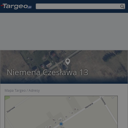
Niemena Czesława 13
Mapa Targeo
Adresy