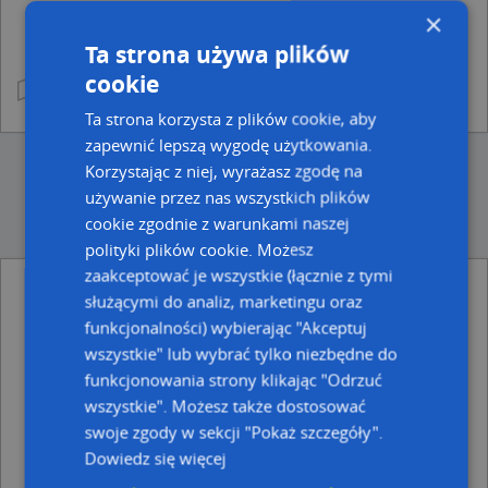
×
Ta strona używa plików
cookie
Ta strona korzysta z plików cookie, aby
zapewnić lepszą wygodę użytkowania.
Korzystając z niej, wyrażasz zgodę na
używanie przez nas wszystkich plików
cookie zgodnie z warunkami naszej
polityki plików cookie. Możesz
zaakceptować je wszystkie (łącznie z tymi
służącymi do analiz, marketingu oraz
Ulice w pobliżu
funkcjonalności) wybierając "Akceptuj
Gałęzinowo, Gałęzinowo, Ulica (76-200)
wszystkie" lub wybrać tylko niezbędne do
Wielichowo, Wielichowo, Ulica (76-200)
funkcjonowania strony klikając "Odrzuć
wszystkie". Możesz także dostosować
Najbliższe obszary kodów pocztowych
swoje zgody w sekcji "Pokaż szczegóły".
Kod pocztowy 76-200
Dowiedz się więcej
Kod pocztowy 76-270