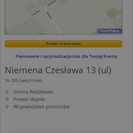
Przejdź na dużą mapę
Wstaw tę mapkę na swoją stronę
Przejdź na dużą mapę
Kreatorze map Targeo
Planowanie i optymalizacja tras dla Twojej branży
Niemena Czesława 13 (ul)
76-200
Gałęzinowo
Gmina Redzikowo
Powiat słupski
Województwo pomorskie