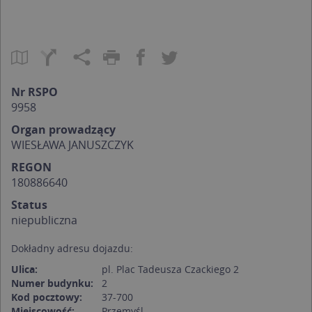
Nr RSPO
9958
Organ prowadzący
WIESŁAWA JANUSZCZYK
REGON
180886640
Status
niepubliczna
Dokładny adresu dojazdu:
Ulica:
pl. Plac Tadeusza Czackiego 2
Numer budynku:
2
Kod pocztowy:
37-700
Miejscowość:
Przemyśl