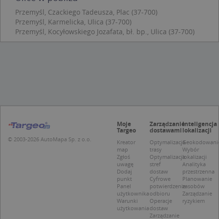
zap
Przemyśl, Czackiego Tadeusza, Plac (37-700)
pre
dot
Przemyśl, Karmelicka, Ulica (37-700)
zg
Przemyśl, Kocyłowskiego Jozafata, bł. bp., Ulica (37-700)
uży
pli
to 
aby
coo
Scr
dzi
pop
U
.targeo.pl
1 rok
kloc
.www.targeo.pl
1 rok
Moje
Zarządzanie
Inteligencja
Targeo
dostawami
lokalizacji
© 2003-2026 AutoMapa Sp. z o.o.
Kreator
Optymalizacja
Geokodowani
map
trasy
Wybór
Zgłoś
Optymalizacja
lokalizacji
Nazwa
Provider
/
Domena
uwagę
stref
Analityka
Provider
/
Okres
Dodaj
dostaw
przestrzenna
Nazwa
Opis
CrossDomainCookieScriptConsent_35
.crossdomain.cookie-
Domena
przechowywania
punkt
Cyfrowe
Planowanie
script.com
Panel
potwierdzenie
zasobów
_ga_DEEKR6C5LV
.targeo.pl
1 rok 1 miesiąc
Ten plik 
użytkownika
odbioru
Zarządzanie
Provider
/
Okres
Nazwa
Opis
używany 
Warunki
Operacje
ryzykiem
Domena
przechowywania
Google A
użytkowania
dostaw
do utrz
Zarządzanie
MUID
1 rok 3 tygodnie
Ten plik coo
Microsoft