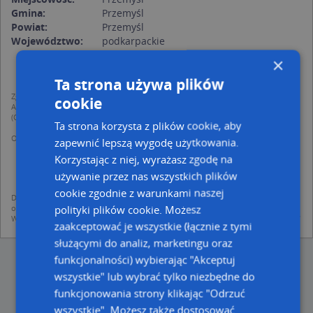
Gmina:
Przemyśl
Powiat:
Przemyśl
Województwo:
podkarpackie
×
Ta strona używa plików
Zgodnie z Rozporządzeniem PE i Rady (UE) o Ochronie Danych Osobowych
cookie
Administratorem (RODO), administratorem danych jest AutoMapa sp. z o.o.
(Operator) z siedzibą w Warszawie przy ulicy Domaniewskiej 37.
Ta strona korzysta z plików cookie, aby
Operator przetwarza dane osobowe w celu:
zapewnić lepszą wygodę użytkowania.
dodania ich do bazy Targeo oraz publikacji w wyszukiwarce firm i na
Korzystając z niej, wyrażasz zgodę na
mapach (art. 6 ust. 1 lit. f RODO)
udostępniania danych o firmach partnerom biznesowym operatora (art.
używanie przez nas wszystkich plików
6 ust. 1 lit. f RODO)
cookie zgodnie z warunkami naszej
Dane pochodzą z publicznych baz CEIDG, GUS, REGON, z firmowych stron www
polityki plików cookie. Możesz
oraz od podmiotów zewnętrznych.
Więcej informacji dot. RODO:
http://regulamin.automapa.pl/odo_przetwarzanie/
zaakceptować je wszystkie (łącznie z tymi
służącymi do analiz, marketingu oraz
funkcjonalności) wybierając "Akceptuj
wszystkie" lub wybrać tylko niezbędne do
funkcjonowania strony klikając "Odrzuć
wszystkie". Możesz także dostosować