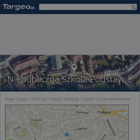
Niepubliczna Szkoła Podstawowa Nr 1 Im. Heleny Modrzejewskiej
Mapa Targeo
Przemyśl
Nauka, Edukacja
Szkoła
Szkoła podstawowa