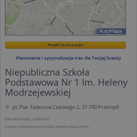
Przejdź na dużą mapę
Wstaw tę mapkę na swoją stronę
Przejdź na dużą mapę
Kreatorze map Targeo
Planowanie i optymalizacja tras dla Twojej branży
Niepubliczna Szkoła
Podstawowa Nr 1 Im. Heleny
Modrzejewskiej
pl. Plac Tadeusza Czackiego 2, 37-700 Przemyśl
Data aktualizacji: 2026-03-07
Popraw powyższe dane punktu (jestem właścicielem).