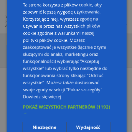
mapach (art. 6 ust. 1 lit. f RODO)
Ta strona korzysta z plików cookie, aby
udostępniania danych o firmach partnerom biznesowym operatora (art.
6 ust. 1 lit. f RODO)
zapewnić lepszą wygodę użytkowania.
Dane pochodzą z publicznych baz CEIDG, GUS, REGON, z firmowych stron www
Korzystając z niej, wyrażasz zgodę na
oraz od podmiotów zewnętrznych.
używanie przez nas wszystkich plików
Więcej informacji dot. RODO:
http://regulamin.automapa.pl/odo_przetwarzanie/
cookie zgodnie z warunkami naszej
polityki plików cookie. Możesz
zaakceptować je wszystkie (łącznie z tymi
służącymi do analiz, marketingu oraz
funkcjonalności) wybierając "Akceptuj
wszystkie" lub wybrać tylko niezbędne do
funkcjonowania strony klikając "Odrzuć
Nieruchomości Pruchnik Ziemowit Pruchnik -
inne Przemysł, Firmy w pobliżu
wszystkie". Możesz także dostosować
swoje zgody w sekcji "Pokaż szczegóły".
DHL POP ŻABKA, Kazimierza Wielkiego 17c, 37-700
Dowiedz się więcej
Przemyśl
K B Trans, ul. Franciszkańska 9A, 37-700 Przemyśl
POKAŻ WSZYSTKICH PARTNERÓW
(1192)
Klub Sportowy Głuchych Iskra, Grodzka 6, 37-700
→
Przemyśl
Mazur Violetta i Janusz Mazur, Serbańska 8, 37-700
Przemyśl
Niezbędne
Wydajność