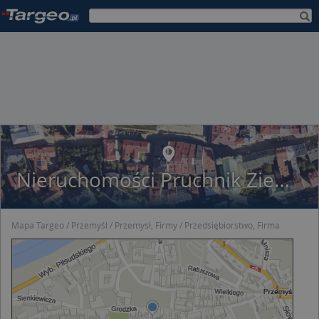
Nieruchomości Pruchnik Ziemowit Pruchnik
Mapa Targeo
Przemyśl
Przemysł, Firmy
Przedsiębiorstwo, Firma