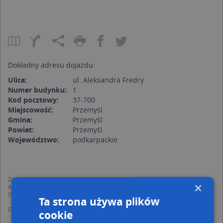
Dokładny adresu dojazdu:
Ulica:
ul. Aleksandra Fredry
Numer budynku:
1
Kod pocztowy:
37-700
Miejscowość:
Przemyśl
Gmina:
Przemyśl
Powiat:
Przemyśl
Województwo:
podkarpackie
Zgodnie z Rozporządzeniem PE i Rady (UE) o Ochronie Danych Osobowych
×
Administratorem (RODO), administratorem danych jest AutoMapa sp. z o.o.
(Operator) z siedzibą w Warszawie przy ulicy Domaniewskiej 37.
Ta strona używa plików
Operator przetwarza dane osobowe w celu:
cookie
dodania ich do bazy Targeo oraz publikacji w wyszukiwarce firm i na