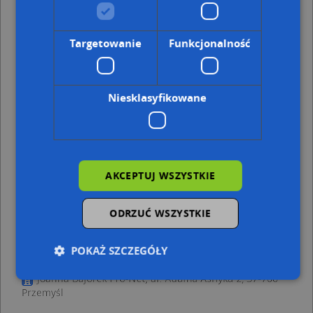
Adresy w pobliżu
Przemyśl, Fredry Aleksandra 4, Ulica (37-700)
(→ 18 m)
Targetowanie
Funkcjonalność
Przemyśl, Fredry Aleksandra 3, Ulica (37-700)
(→ 20 m)
Przemyśl, Rynek 19, Ulica (37-700)
(→ 22 m)
Przemyśl, Fredry Aleksandra 6, Ulica (37-700)
(→ 23 m)
Przemyśl, Fredry Aleksandra 8, Ulica (37-700)
(→ 31 m)
Niesklasyfikowane
Przemyśl, Rynek 18, Ulica (37-700)
(→ 31 m)
Przemyśl, Katedralna 12, Ulica (37-700)
(→ 44 m)
Przemyśl, Katedralna 10, Ulica (37-700)
(→ 48 m)
Przemyśl, Rynek 2, Ulica (37-700)
(→ 108 m)
Przemyśl, Rynek 1, Ulica (37-700)
(→ 121 m)
AKCEPTUJ WSZYSTKIE
Nieruchomości Pruchnik Ziemowit Pruchnik -
ODRZUĆ WSZYSTKIE
inne punkty w pobliżu
Auto-Max, Klasztorna 2, 37-700 Przemyśl
POKAŻ SZCZEGÓŁY
Świętej Trójcy, Plac Konstytucji 3 Maja 8, 37-700
Przemyśl
Joanna Bajorek Pro-Net, ul. Adama Asnyka 2, 37-700
Przemyśl
Niezbędne
Wydajność
Targetowanie