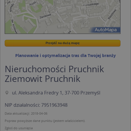
Przejdź na dużą mapę
Wstaw tę mapkę na swoją stronę
Przejdź na dużą mapę
Kreatorze map Targeo
Planowanie i optymalizacja tras dla Twojej branży
Nieruchomości Pruchnik
Ziemowit Pruchnik
ul. Aleksandra Fredry 1, 37-700 Przemyśl
NIP działalności: 7951963948
Data aktualizacji: 2018-04-06
Popraw powyższe dane punktu (jestem właścicielem).
Zgłoś do usunięcia