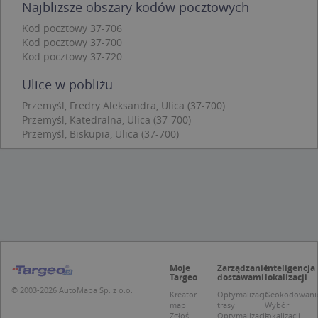
Najbliższe obszary kodów pocztowych
Funkcjonalność
Niesklasyfikowane
Kod pocztowy 37-706
Kod pocztowy 37-700
Niezbędne pliki cookie umożliwiają korzystanie z
podstawowych funkcji strony internetowej, takich
Kod pocztowy 37-720
jak logowanie użytkownika i zarządzanie kontem.
Bez niezbędnych plików cookie nie można
Ulice w pobliżu
prawidłowo korzystać ze strony internetowej.
Przemyśl, Fredry Aleksandra, Ulica (37-700)
Provider
/
Okres
Nazwa
Opi
Przemyśl, Katedralna, Ulica (37-700)
Domena
przechowywania
Przemyśl, Biskupia, Ulica (37-700)
APPSESSID
.targeo.pl
Sesja
CookieScriptConsent
1 rok 1 miesiąc
Ten
CookieScript
jes
.targeo.pl
prz
Coo
Scr
zap
pre
dot
zg
uży
pli
Moje
Zarządzanie
Inteligencja
to 
Targeo
dostawami
lokalizacji
aby
coo
© 2003-2026 AutoMapa Sp. z o.o.
Kreator
Optymalizacja
Geokodowani
Scr
map
trasy
Wybór
dzi
Zgłoś
Optymalizacja
lokalizacji