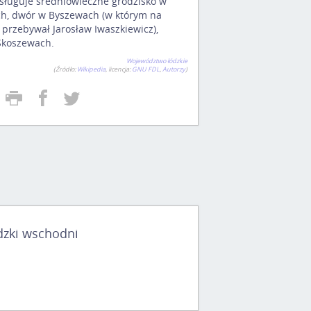
sługuje średniowieczne grodzisko w
h, dwór w Byszewach (w którym na
 przebywał Jarosław Iwaszkiewicz),
 Skoszewach.
Województwo łódzkie
(Źródło:
Wikipedia
, licencja:
GNU FDL
,
Autorzy
)
dzki wschodni