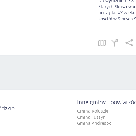
Na wyróżnienie za
Starych Skoszewac
początku XX wieku
kościół w Starych
Inne gminy - powiat łó
ódzkie
Gmina Koluszki
Gmina Tuszyn
Gmina Andrespol