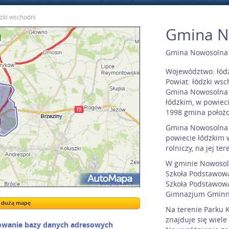
dzki wschodni
Gmina N
Gmina Nowosolna 
Województwo:
łód
Powiat:
łódzki wsc
Gmina Nowosolna 
łódzkim, w powiec
1998 gmina położo
Gmina Nowosolna l
powiecie łódzkim
rolniczy, na jej te
W gminie Nowosoln
Szkoła Podstawowa
Szkoła Podstawow
Gimnazjum Gminn
a dużą mapę
a dużą mapę
Na terenie Parku 
znajduje się wiele 
owanie bazy danych adresowych
Kreatorze map Targeo