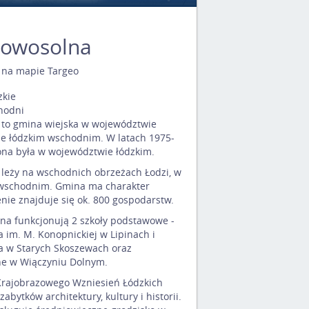
owosolna
na mapie Targeo
zkie
hodni
to gmina wiejska w województwie
ie łódzkim wschodnim. W latach 1975-
na była w województwie łódzkim.
eży na wschodnich obrzeżach Łodzi, w
 wschodnim. Gmina ma charakter
renie znajduje się ok. 800 gospodarstw.
a funkcjonują 2 szkoły podstawowe -
 im. M. Konopnickiej w Lipinach i
a w Starych Skoszewach oraz
e w Wiączyniu Dolnym.
Krajobrazowego Wzniesień Łódzkich
zabytków architektury, kultury i historii.