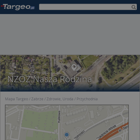
NZOZ Nasza Rodzina
Mapa Targeo
Zabrze
Zdrowie, Uroda
Przychodnia