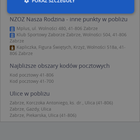
Zabrze, Lompy Józefa 1, Ulica (41-806)
(→ 383 m)
POKAŻ SZCZEGÓŁY
NZOZ Nasza Rodzina - inne punkty w pobliżu
Niezbędne
Wydajność
Targetowanie
Mplus, ul. Wolności 480, 41-806 Zabrze
Klub Sportowy Zaborze Zabrze, Wolności 504, 41-806
Funkcjonalność
Niesklasyfikowane
Zabrze
Kapliczka, Figura Świętych, Krzyż, Wolności 518a, 41-
Niezbędne pliki cookie umożliwiają korzystanie z
podstawowych funkcji strony internetowej, takich
806 Zabrze
jak logowanie użytkownika i zarządzanie kontem.
Bez niezbędnych plików cookie nie można
Najbliższe obszary kodów pocztowych
prawidłowo korzystać ze strony internetowej.
Kod pocztowy 41-806
Provider
/
Okres
Nazwa
Opi
Kod pocztowy 41-700
Domena
przechowywania
APPSESSID
.targeo.pl
Sesja
Ulice w pobliżu
CookieScriptConsent
1 rok 1 miesiąc
Ten
CookieScript
Zabrze, Korczoka Antoniego, ks. dr., Ulica (41-806)
jes
.targeo.pl
prz
Zabrze, Gazdy, Ulica
Coo
Zabrze, Piekarska, Ulica (41-806)
Scr
zap
pre
dot
zg
uży