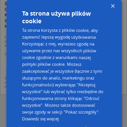
Środa:
08:00-18:00
×
Czwartek:
08:00-18:00
Ta strona używa plików
Piątek:
08:00-18:00
cookie
Sobota:
nieczynne
Niedziela:
nieczynne
Ta strona korzysta z plików cookie, aby
zapewnić lepszą wygodę użytkowania.
Zgodnie z Rozporządzeniem PE i Rady (UE) o Ochronie Danych Osobowych
Administratorem (RODO), administratorem danych jest AutoMapa sp. z o.o.
Korzystając z niej, wyrażasz zgodę na
(Operator) z siedzibą w Warszawie przy ulicy Domaniewskiej 37.
używanie przez nas wszystkich plików
Operator przetwarza dane osobowe w celu:
cookie zgodnie z warunkami naszej
dodania ich do bazy Targeo oraz publikacji w wyszukiwarce firm i na
mapach (art. 6 ust. 1 lit. f RODO)
polityki plików cookie. Możesz
udostępniania danych o firmach partnerom biznesowym operatora (art.
zaakceptować je wszystkie (łącznie z tymi
6 ust. 1 lit. f RODO)
służącymi do analiz, marketingu oraz
Dane pochodzą z publicznych baz CEIDG, GUS, REGON, z firmowych stron www
oraz od podmiotów zewnętrznych.
funkcjonalności) wybierając "Akceptuj
Więcej informacji dot. RODO:
http://regulamin.automapa.pl/odo_przetwarzanie/
wszystkie" lub wybrać tylko niezbędne do
funkcjonowania strony klikając "Odrzuć
wszystkie". Możesz także dostosować
swoje zgody w sekcji "Pokaż szczegóły".
Dowiedz się więcej