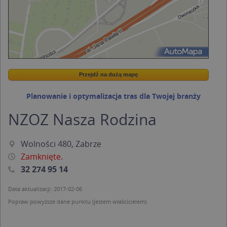
Przejdź na dużą mapę
Wstaw tę mapkę na swoją stronę
Przejdź na dużą mapę
Kreatorze map Targeo
Planowanie i optymalizacja tras dla Twojej branży
NZOZ Nasza Rodzina
Wolności 480, Zabrze
Zamknięte.
32 274 95 14
Data aktualizacji: 2017-02-06
Popraw powyższe dane punktu (jestem właścicielem).