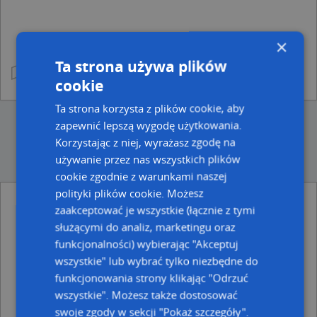
×
Ta strona używa plików
cookie
Ta strona korzysta z plików cookie, aby
zapewnić lepszą wygodę użytkowania.
Korzystając z niej, wyrażasz zgodę na
używanie przez nas wszystkich plików
cookie zgodnie z warunkami naszej
polityki plików cookie. Możesz
zaakceptować je wszystkie (łącznie z tymi
Ulice w pobliżu
służącymi do analiz, marketingu oraz
Chełm, Boczna, Ulica (22-100)
funkcjonalności) wybierając "Akceptuj
Chełm, Orzeszkowej Elizy, Ulica (22-100)
wszystkie" lub wybrać tylko niezbędne do
Chełm, Narutowicza Gabriela, Ulica (22-100)
funkcjonowania strony klikając "Odrzuć
Najbliższe obszary kodów pocztowych
wszystkie". Możesz także dostosować
swoje zgody w sekcji "Pokaż szczegóły".
Kod pocztowy 22-100