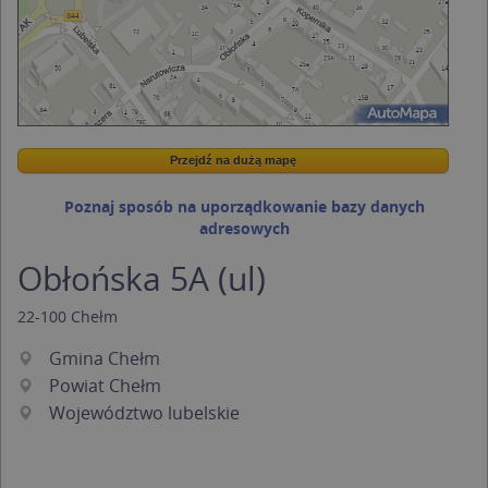
Przejdź na dużą mapę
Wstaw tę mapkę na swoją stronę
Przejdź na dużą mapę
Kreatorze map Targeo
Poznaj sposób na uporządkowanie bazy danych
adresowych
Obłońska 5A (ul)
22-100
Chełm
Gmina Chełm
Powiat Chełm
Województwo lubelskie