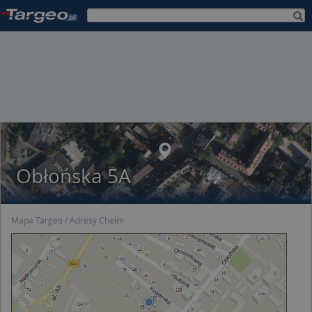
Obłońska 5A
Mapa Targeo
Adresy Chełm