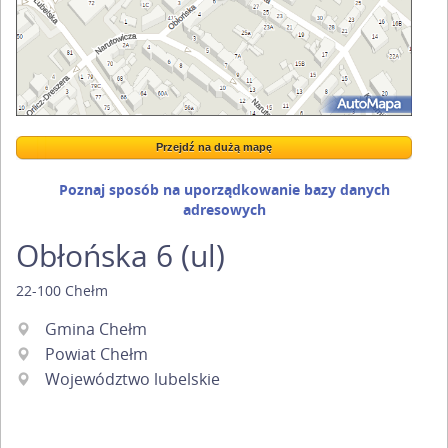
Przejdź na dużą mapę
Wstaw tę mapkę na swoją stronę
Przejdź na dużą mapę
Kreatorze map Targeo
Poznaj sposób na uporządkowanie bazy danych
adresowych
Obłońska 6 (ul)
22-100
Chełm
Gmina Chełm
Powiat Chełm
Województwo lubelskie