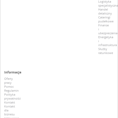
Logistyka
specjalistyczn
Handel
detaliczny
Cateringi
pudełkowe
Finanse
i
ubezpieczenia
Energetyka
i
infrastruktura
Służby
ratunkowe
Informacje
Oferty
pracy
Pomoc
Regulamin
Polityka
prywatności
Kontakt
Kontakt
dla
biznesu