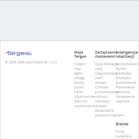
Moje
Zarządzanie
Inteligencja
Targeo
dostawami
lokalizacji
© 2003-2026 AutoMapa Sp. z o.o.
Kreator
Optymalizacja
Geokodowani
map
trasy
Wybór
Zgłoś
Optymalizacja
lokalizacji
uwagę
stref
Analityka
Dodaj
dostaw
przestrzenna
punkt
Cyfrowe
Planowanie
Panel
potwierdzenie
zasobów
użytkownika
odbioru
Zarządzanie
Warunki
Operacje
ryzykiem
użytkowania
dostaw
Zarządzanie
podwykonawcami
Branże
Firmy
kurierskie