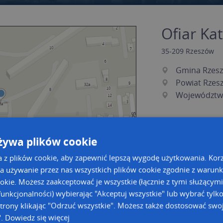
Ofiar Kat
35-209
Rzeszów
Gmina Rzes
Powiat Rzes
Województw
żywa plików cookie
a z plików cookie, aby zapewnić lepszą wygodę użytkowania. Korzy
a używanie przez nas wszystkich plików cookie zgodnie z warun
ookie. Możesz zaakceptować je wszystkie (łącznie z tymi służącymi
unkcjonalności) wybierając "Akceptuj wszystkie" lub wybrać tylk
a dużą mapę
a dużą mapę
trony klikając "Odrzuć wszystkie". Możesz także dostosować swoj
".
Dowiedz się więcej
acja tras dla Twojej branży
Kreatorze map Targeo