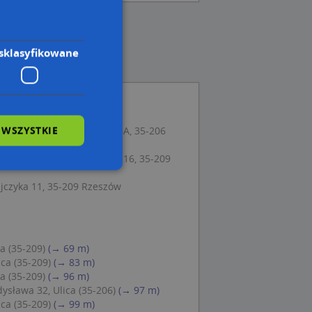
sklasyfikowane
 WSZYSTKIE
adysława Broniewskiego 28A, 35-206
l. Stanisława Mikołajczyka 16, 35-209
jczyka 11, 35-209 Rzeszów
wane
owanie użytkownika i
j.
ca (35-209)
(→ 69 m)
ica (35-209)
(→ 83 m)
ca (35-209)
(→ 96 m)
sława 32, Ulica (35-206)
(→ 97 m)
ica (35-209)
(→ 99 m)
 Cookie-Script.com