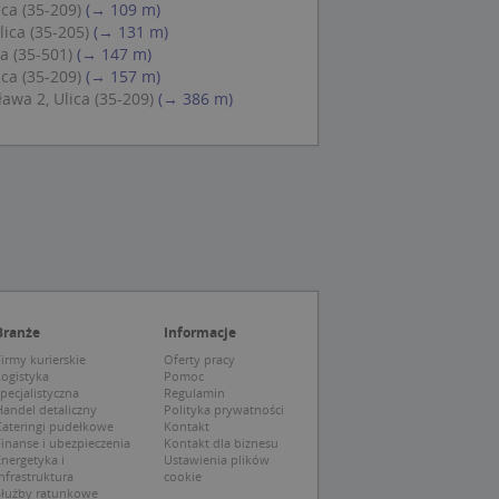
ica (35-209)
(→ 109 m)
ch zgody
eczne, aby baner
ica (35-205)
(→ 131 m)
ie.
a (35-501)
(→ 147 m)
ica (35-209)
(→ 157 m)
awa 2, Ulica (35-209)
(→ 386 m)
wywania
Opis
siąc
ytics do
mę Microsoft jako
awić za pomocą
niversal Analytics -
ie uważa się, że
ywanej usługi
soft, umożliwiając
zróżniania
Branże
Informacje
 losowo
a. Jest on
tórego właścicielem
irmy kurierskie
Oferty pracy
ie i służy do
wiedzającego witrynę
Logistyka
Pomoc
sesji i kampanii na
pecjalistyczna
Regulamin
andel detaliczny
Polityka prywatności
ck i zawiera
Cateringi pudełkowe
Kontakt
ą analityki
wy korzysta z
inanse i ubezpieczenia
Kontakt dla biznesu
o pomocy
 użytkownik
nergetyka i
Ustawienia plików
edzających i
tryny.
ie typu wzorzec, w
nfrastruktura
cookie
ria cyfr i liter, co
Służby ratunkowe
mę Microsoft jako