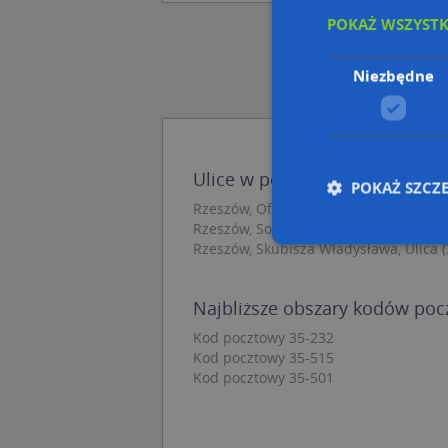
POKAŻ WSZYST
Niezbędne
Ulice w pobliżu
POKAŻ SZCZ
Rzeszów, Ofiar Katynia, Ulica (35-209)
Rzeszów, Sokola, Ulica (35-207)
Rzeszów, Skubisza Władysława, Ulica (
Nie
Najbliższe obszary kodów po
Niezbędne pliki cook
Kod pocztowy 35-232
zarządzanie kontem. 
Kod pocztowy 35-515
Kod pocztowy 35-501
Nazwa
APPSESSID
CookieScriptConse