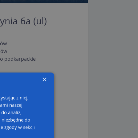
ynia 6a (ul)
zów
zów
o podkarpackie
×
stając z niej,
kami naszej
 do analiz,
o niezbędne do
e zgody w sekcji