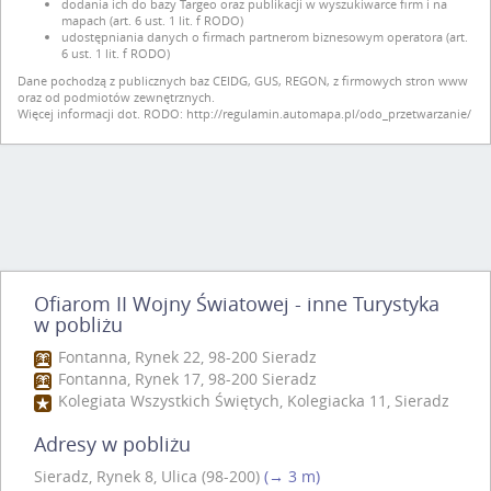
dodania ich do bazy Targeo oraz publikacji w wyszukiwarce firm i na
mapach (art. 6 ust. 1 lit. f RODO)
udostępniania danych o firmach partnerom biznesowym operatora (art.
6 ust. 1 lit. f RODO)
Dane pochodzą z publicznych baz CEIDG, GUS, REGON, z firmowych stron www
oraz od podmiotów zewnętrznych.
Więcej informacji dot. RODO:
http://regulamin.automapa.pl/odo_przetwarzanie/
Ofiarom II Wojny Światowej - inne Turystyka
w pobliżu
Fontanna, Rynek 22, 98-200 Sieradz
Fontanna, Rynek 17, 98-200 Sieradz
Kolegiata Wszystkich Świętych, Kolegiacka 11, Sieradz
Adresy w pobliżu
Sieradz, Rynek 8, Ulica (98-200)
(→ 3 m)