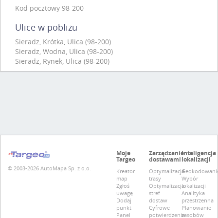
Kod pocztowy 98-200
Ulice w pobliżu
Sieradz, Krótka, Ulica (98-200)
Sieradz, Wodna, Ulica (98-200)
Sieradz, Rynek, Ulica (98-200)
Moje
Zarządzanie
Inteligencja
Targeo
dostawami
lokalizacji
© 2003-2026 AutoMapa Sp. z o.o.
Kreator
Optymalizacja
Geokodowani
map
trasy
Wybór
Zgłoś
Optymalizacja
lokalizacji
uwagę
stref
Analityka
Dodaj
dostaw
przestrzenna
punkt
Cyfrowe
Planowanie
Panel
potwierdzenie
zasobów