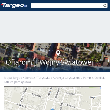
Ofiarom II Wojny Światowej
Mapa Targeo
Sieradz
Turystyka
Atrakcja turystyczna
Pomnik, Obelisk,
Tablica pamiątkowa