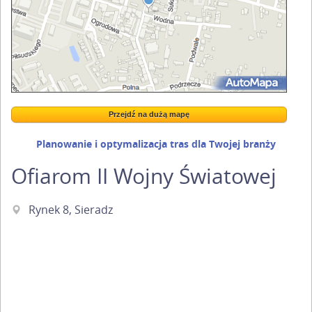
Przejdź na dużą mapę
Wstaw tę mapkę na swoją stronę
Przejdź na dużą mapę
Kreatorze map Targeo
Planowanie i optymalizacja tras dla Twojej branży
Ofiarom II Wojny Światowej
Rynek 8, Sieradz