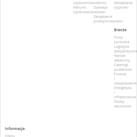
użytkownika
odbioru
Zarządzanie
Warunki
Operacje
ryzykiem
użytkowania
dostaw
Zarządzanie
podwykonawcami
Branże
Firmy
kurierskie
Logistyka
specjalistyczn
Handel
detaliczny
Cateringi
pudełkowe
Finanse
i
ubezpieczenia
Energetyka
i
infrastruktura
Służby
ratunkowe
Informacje
Oferty