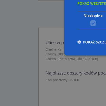
POKAŻ WSZYST
Niezbędne
POKAŻ SZCZ
Ulice w pobliżu
Chełm, Kalinowa, Ulica (22-100)
Chełm, Okszowska, Ulica (22-100)
Chełm, Chemiczna, Ulica (22-100)
Nie
Najbliższe obszary kodów po
Niezbędne pliki cook
zarządzanie kontem. 
Kod pocztowy 22-100
Nazwa
APPSESSID
CookieScriptConse