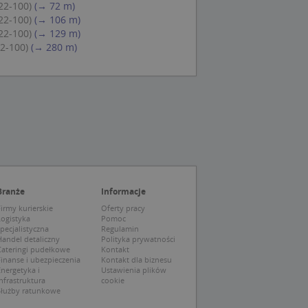
22-100)
(→ 72 m)
eczne, aby baner
ie.
22-100)
(→ 106 m)
22-100)
(→ 129 m)
22-100)
(→ 280 m)
wywania
Opis
siąc
ytics do
mę Microsoft jako
awić za pomocą
niversal Analytics -
ie uważa się, że
ywanej usługi
soft, umożliwiając
zróżniania
Branże
Informacje
 losowo
irmy kurierskie
Oferty pracy
a. Jest on
tórego właścicielem
Logistyka
Pomoc
ie i służy do
wiedzającego witrynę
sesji i kampanii na
pecjalistyczna
Regulamin
andel detaliczny
Polityka prywatności
Cateringi pudełkowe
Kontakt
ck i zawiera
ą analityki
wy korzysta z
inanse i ubezpieczenia
Kontakt dla biznesu
o pomocy
 użytkownik
nergetyka i
Ustawienia plików
edzających i
tryny.
nfrastruktura
cookie
ie typu wzorzec, w
Służby ratunkowe
ria cyfr i liter, co
mę Microsoft jako
tawiającej plik