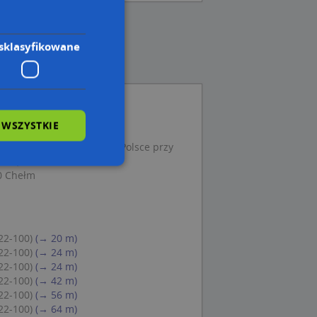
sklasyfikowane
 WSZYSTKIE
wiązkowa Niezależnego
dowego Ciepłowników w Polsce przy
wa 9, 22-100 Chełm
00 Chełm
wane
owanie użytkownika i
j.
22-100)
(→ 20 m)
22-100)
(→ 24 m)
22-100)
(→ 24 m)
22-100)
(→ 42 m)
22-100)
(→ 56 m)
 Cookie-Script.com
22-100)
(→ 64 m)
ch zgody