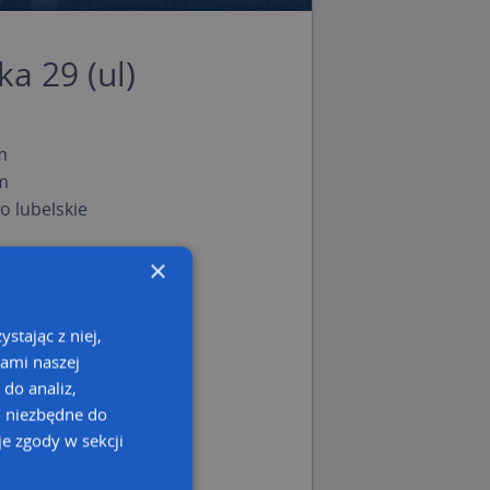
a 29 (ul)
m
m
 lubelskie
×
stając z niej,
kami naszej
 do analiz,
o niezbędne do
e zgody w sekcji