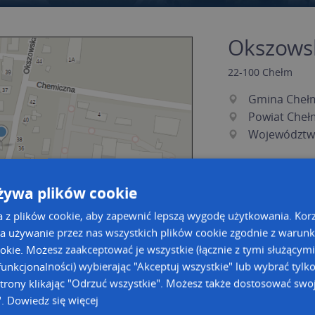
Okszowsk
22-100
Chełm
Gmina Cheł
Powiat Cheł
Województwo
żywa plików cookie
a z plików cookie, aby zapewnić lepszą wygodę użytkowania. Korzy
a używanie przez nas wszystkich plików cookie zgodnie z warun
ookie. Możesz zaakceptować je wszystkie (łącznie z tymi służącymi
unkcjonalności) wybierając "Akceptuj wszystkie" lub wybrać tylk
a dużą mapę
a dużą mapę
trony klikając "Odrzuć wszystkie". Możesz także dostosować swoj
".
Dowiedz się więcej
owanie bazy danych adresowych
Kreatorze map Targeo