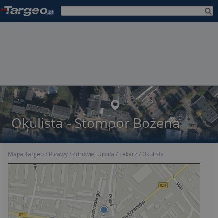
Okulista - Stompor Bożena
Mapa Targeo
Puławy
Zdrowie, Uroda
Lekarz
Okulista