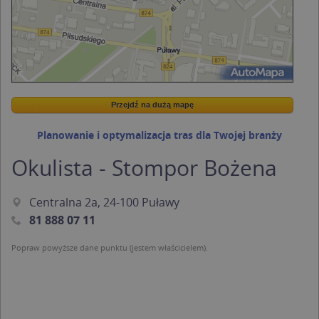
Przejdź na dużą mapę
Wstaw tę mapkę na swoją stronę
Przejdź na dużą mapę
Kreatorze map Targeo
Planowanie i optymalizacja tras dla Twojej branży
Okulista - Stompor Bożena
Centralna 2a, 24-100 Puławy
81 888 07 11
Popraw powyższe dane punktu (jestem właścicielem).