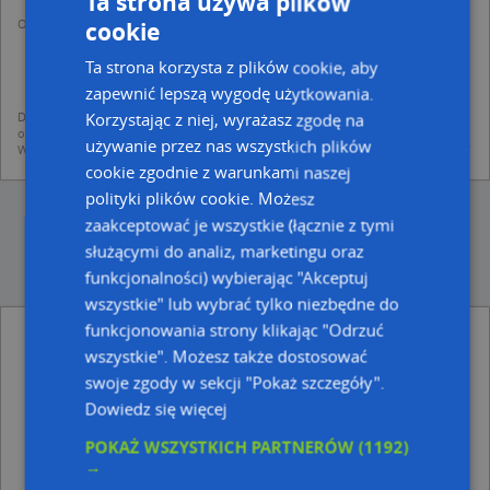
Ta strona używa plików
Operator przetwarza dane osobowe w celu:
cookie
dodania ich do bazy Targeo oraz publikacji w wyszukiwarce firm i na
mapach (art. 6 ust. 1 lit. f RODO)
Ta strona korzysta z plików cookie, aby
udostępniania danych o firmach partnerom biznesowym operatora (art.
6 ust. 1 lit. f RODO)
zapewnić lepszą wygodę użytkowania.
Dane pochodzą z publicznych baz CEIDG, GUS, REGON, z firmowych stron www
Korzystając z niej, wyrażasz zgodę na
oraz od podmiotów zewnętrznych.
używanie przez nas wszystkich plików
Więcej informacji dot. RODO:
http://regulamin.automapa.pl/odo_przetwarzanie/
cookie zgodnie z warunkami naszej
polityki plików cookie. Możesz
zaakceptować je wszystkie (łącznie z tymi
służącymi do analiz, marketingu oraz
funkcjonalności) wybierając "Akceptuj
wszystkie" lub wybrać tylko niezbędne do
funkcjonowania strony klikając "Odrzuć
Okulista - Stompor Bożena - inne Zdrowie,
wszystkie". Możesz także dostosować
Uroda w pobliżu
swoje zgody w sekcji "Pokaż szczegóły".
Gabinet Dentystyczny, Polna 18, 24-100 Puławy
Dowiedz się więcej
Wojciech Szczuka Stomadent, Polna 27, 24-100 Puławy
Centrum Stomatologii NZOZ, Karola Olszewskiego 10,
POKAŻ WSZYSTKICH PARTNERÓW
(1192)
24-100 Puławy
→
Dentall NZOZ - Biernat, Zielona 6, 24-100 Puławy