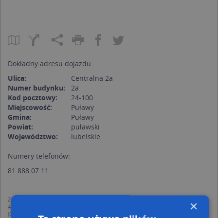
Dokładny adresu dojazdu:
Ulica:
Centralna 2a
Numer budynku:
2a
Kod pocztowy:
24-100
Miejscowość:
Puławy
Gmina:
Puławy
Powiat:
puławski
Województwo:
lubelskie
Numery telefonów:
81 888 07 11
Zgodnie z Rozporządzeniem PE i Rady (UE) o Ochronie Danych Osobowych
×
Administratorem (RODO), administratorem danych jest AutoMapa sp. z o.o.
(Operator) z siedzibą w Warszawie przy ulicy Domaniewskiej 37.