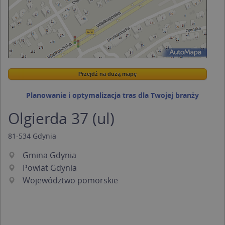
Przejdź na dużą mapę
Wstaw tę mapkę na swoją stronę
Przejdź na dużą mapę
Kreatorze map Targeo
Planowanie i optymalizacja tras dla Twojej branży
Olgierda 37 (ul)
81-534
Gdynia
Gmina Gdynia
Powiat Gdynia
Województwo pomorskie