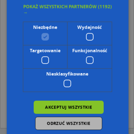
Kod pocztowy 81-514
POKAŻ WSZYSTKICH PARTNERÓW
(1192)
→
Punkty w pobliżu
Adam Zgoda Ad-Bud, Witolda 36, 81-532 Gdynia
Niezbędne
Wydajność
Transport Drogowy Taksówką, Sandomierska 1, 81-508
Gdynia
Odido, Piotrkowska 39, 81-504 Gdynia
Targetowanie
Funkcjonalność
Adresy w pobliżu
Gdynia, Olgierda 39, Ulica (81-534)
(→ 22 m)
Gdynia, Olgierda 35, Ulica (81-534)
(→ 24 m)
Niesklasyfikowane
Gdynia, Olgierda 41, Ulica (81-534)
(→ 39 m)
Gdynia, Olgierda 31, Ulica (81-534)
(→ 40 m)
Gdynia, Wielkopolska 158, Ulica (81-531)
(→ 42 m)
Gdynia, Olgierda 30, Ulica (81-534)
(→ 46 m)
Gdynia, Olgierda 32, Ulica (81-534)
(→ 52 m)
Gdynia, Druskiennicka 17, Ulica (81-533)
(→ 86 m)
AKCEPTUJ WSZYSTKIE
Gdynia, Druskiennicka 18, Ulica (81-533)
(→ 87 m)
Gdynia, Druskiennicka 20a, Ulica (81-533)
(→ 126 m)
ODRZUĆ WSZYSTKIE