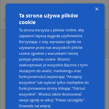
×
Ta strona używa plików
cookie
Ta strona korzysta z plików cookie, aby
zapewnić lepszą wygodę użytkowania.
Korzystając z niej, wyrażasz zgodę na
używanie przez nas wszystkich plików
cookie zgodnie z warunkami naszej
polityki plików cookie. Możesz
zaakceptować je wszystkie (łącznie z tymi
Ulice w pobliżu
służącymi do analiz, marketingu oraz
funkcjonalności) wybierając "Akceptuj
Gdynia, Wielkopolska, Ulica (81-514)
Gdynia, Orańska, Ulica (81-533)
wszystkie" lub wybrać tylko niezbędne do
Gdynia, Druskiennicka, Ulica (81-533)
funkcjonowania strony klikając "Odrzuć
wszystkie". Możesz także dostosować
Najbliższe obszary kodów pocztowych
swoje zgody w sekcji "Pokaż szczegóły".
Kod pocztowy 81-533
Dowiedz się więcej
Kod pocztowy 81-534