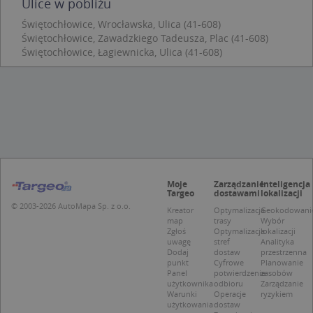
Ulice w pobliżu
Scr
zap
pre
Świętochłowice, Wrocławska, Ulica (41-608)
dot
Świętochłowice, Zawadzkiego Tadeusza, Plac (41-608)
zg
Świętochłowice, Łagiewnicka, Ulica (41-608)
uży
pli
to 
aby
coo
Scr
dzi
pop
U
.targeo.pl
1 rok
kloc
.www.targeo.pl
1 rok
Moje
Zarządzanie
Inteligencja
Targeo
dostawami
lokalizacji
© 2003-2026 AutoMapa Sp. z o.o.
Kreator
Optymalizacja
Geokodowani
map
trasy
Wybór
Nazwa
Provider
/
Domena
Zgłoś
Optymalizacja
lokalizacji
uwagę
stref
Analityka
Provider
/
Okres
Dodaj
dostaw
przestrzenna
Nazwa
Opis
CrossDomainCookieScriptConsent_35
.crossdomain.cookie-
Domena
przechowywania
punkt
Cyfrowe
Planowanie
script.com
Panel
potwierdzenie
zasobów
_ga_DEEKR6C5LV
.targeo.pl
1 rok 1 miesiąc
Ten plik 
Provider
/
Okres
użytkownika
odbioru
Zarządzanie
Nazwa
Opis
używany 
Domena
przechowywania
Warunki
Operacje
ryzykiem
Google A
użytkowania
dostaw
do utrz
MUID
1 rok 3 tygodnie
Ten plik coo
Microsoft