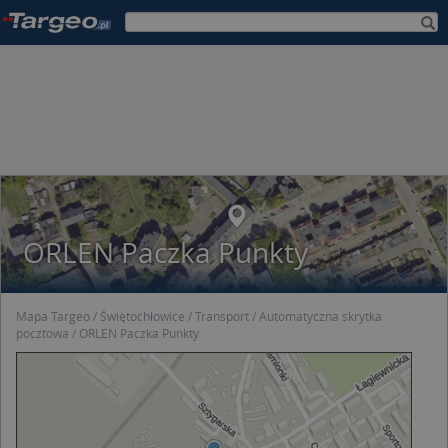
ORLEN Paczka Punkty
Mapa Targeo
Świętochłowice
Transport
Automatyczna skrytka
pocztowa
ORLEN Paczka Punkty