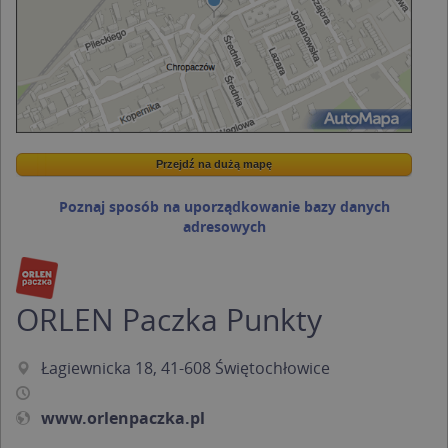
Przejdź na dużą mapę
Wstaw tę mapkę na swoją stronę
Przejdź na dużą mapę
Kreatorze map Targeo
Poznaj sposób na uporządkowanie bazy danych
adresowych
ORLEN Paczka Punkty
Łagiewnicka 18, 41-608 Świętochłowice
www.orlenpaczka.pl